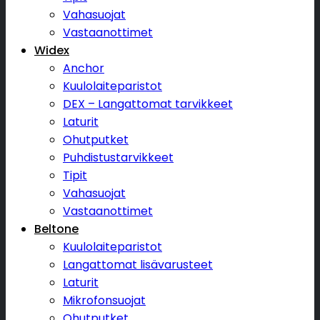
Vahasuojat
Vastaanottimet
Widex
Anchor
Kuulolaiteparistot
DEX – Langattomat tarvikkeet
Laturit
Ohutputket
Puhdistustarvikkeet
Tipit
Vahasuojat
Vastaanottimet
Beltone
Kuulolaiteparistot
Langattomat lisävarusteet
Laturit
Mikrofonsuojat
Ohutputket