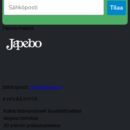
Tilaa
Tietoa meistä
Sähköposti:
info@japebo.fi
4 HYVÄÄ SYYTÄ.
Kaikki lisävarusteet kuulolaitteillesi
Nopea toimitus
30 päivän palautusoikeus