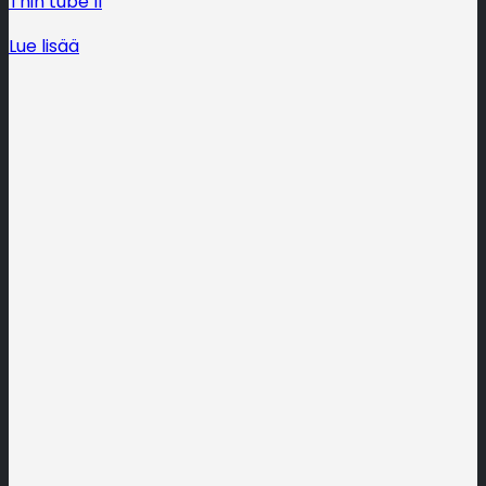
Thin tube II
Lue lisää