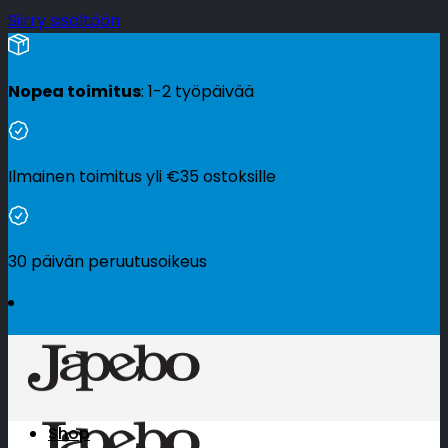
Siirry sisältöön
Nopea toimitus
: 1-2 työpäivää
Ilmainen toimitus yli
€
35
ostoksille
30 päivän peruutusoikeus
Shop