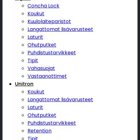
Concha Lock
Koukut
Kuulolaiteparistot
Langattomat lisävarusteet
Laturit
Ohutputket
Puhdistustarvikkeet
Tipit
Vahasuojat
Vastaanottimet
Unitron
Koukut
Langattomat lisävarusteet
Laturit
Ohutputket
Puhdistustarvikkeet
Retention
Tipit