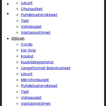
Laturit
Ohutputket
Puhdistustarvikkeet
Tipit
Vahasuojat
Vastaanottimet
Oticon
Corda
Ear Grip
Koukut
Kuulolaiteparistot
Langattomat lisävarusteet
Laturit
Mikrofonisuojat
Puhdistustarvikkeet
Tipit
Vahasuojat
Vastaanottimet