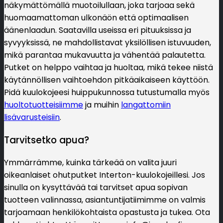
näkymättömällä muotoilullaan, joka tarjoaa sekä
huomaamattoman ulkonäön että optimaalisen
äänenlaadun. Saatavilla useissa eri pituuksissa ja
syvyyksissä, ne mahdollistavat yksilöllisen istuvuuden,
mikä parantaa mukavuutta ja vähentää palautetta.
Putket on helppo vaihtaa ja huoltaa, mikä tekee niistä
käytännöllisen vaihtoehdon pitkäaikaiseen käyttöön.
Pidä kuulokojeesi huippukunnossa tutustumalla myös
huoltotuotteisiimme
ja muihin
langattomiin
lisävarusteisiin
.
Tarvitsetko apua?
Ymmärrämme, kuinka tärkeää on valita juuri
oikeanlaiset ohutputket Interton-kuulokojeillesi. Jos
sinulla on kysyttävää tai tarvitset apua sopivan
tuotteen valinnassa, asiantuntijatiimimme on valmis
tarjoamaan henkilökohtaista opastusta ja tukea. Ota