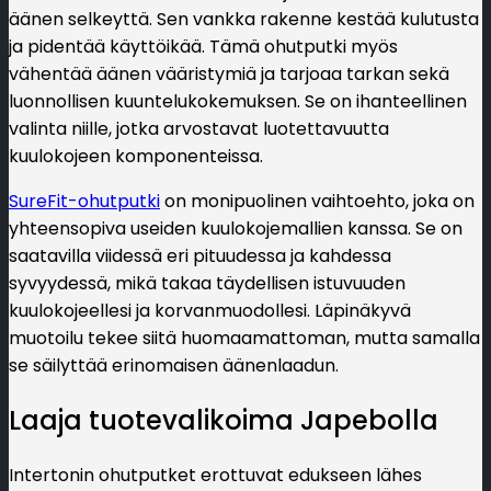
äänen selkeyttä. Sen vankka rakenne kestää kulutusta
ja pidentää käyttöikää. Tämä ohutputki myös
vähentää äänen vääristymiä ja tarjoaa tarkan sekä
luonnollisen kuuntelukokemuksen. Se on ihanteellinen
valinta niille, jotka arvostavat luotettavuutta
kuulokojeen komponenteissa.
SureFit-ohutputki
on monipuolinen vaihtoehto, joka on
yhteensopiva useiden kuulokojemallien kanssa. Se on
saatavilla viidessä eri pituudessa ja kahdessa
syvyydessä, mikä takaa täydellisen istuvuuden
kuulokojeellesi ja korvanmuodollesi. Läpinäkyvä
muotoilu tekee siitä huomaamattoman, mutta samalla
se säilyttää erinomaisen äänenlaadun.
Laaja tuotevalikoima Japebolla
Intertonin ohutputket erottuvat edukseen lähes