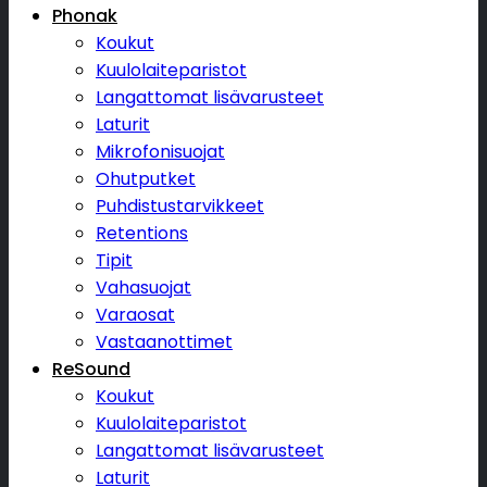
Phonak
Koukut
Kuulolaiteparistot
Langattomat lisävarusteet
Laturit
Mikrofonisuojat
Ohutputket
Puhdistustarvikkeet
Retentions
Tipit
Vahasuojat
Varaosat
Vastaanottimet
ReSound
Koukut
Kuulolaiteparistot
Langattomat lisävarusteet
Laturit