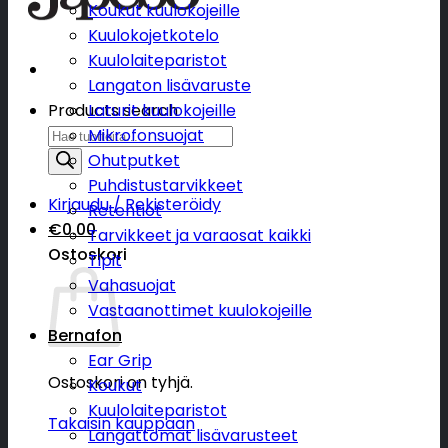
Koukut kuulokojeille
Kuulokojetkotelo
Kuulolaiteparistot
Langaton lisävaruste
Products search
Laturit kuulokojeille
Mikrofonsuojat
Ohutputket
Puhdistustarvikkeet
Kirjaudu / Rekisteröidy
Retentiot
€
0.00
Tarvikkeet ja varaosat kaikki
Ostoskori
Tipit
Vahasuojat
Vastaanottimet kuulokojeille
Bernafon
Ear Grip
Ostoskori on tyhjä.
Koukut
Kuulolaiteparistot
Takaisin kauppaan
Langattomat lisävarusteet