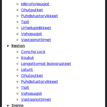
Mikrofonisuojat
Ohutputket
Puhdistustarvikkeet
Tipit
Urheilupidikkeet
Vahasuojat
Vastaanottimet
Rexton
Concha Lock
Koukut
Langattomat lisävarusteet
Laturit
Ohutputket
Puhdistustarvikkeet
Tipit
Vahasuojat
Vastaanottimet
Signia