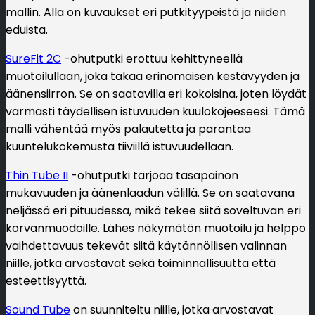
mallin. Alla on kuvaukset eri putkityypeistä ja niiden
eduista.
SureFit 2C
-ohutputki erottuu kehittyneellä
muotoilullaan, joka takaa erinomaisen kestävyyden ja
äänensiirron. Se on saatavilla eri kokoisina, joten löydät
varmasti täydellisen istuvuuden kuulokojeeseesi. Tämä
malli vähentää myös palautetta ja parantaa
kuuntelukokemusta tiiviillä istuvuudellaan.
Thin Tube II
-ohutputki tarjoaa tasapainon
mukavuuden ja äänenlaadun välillä. Se on saatavana
neljässä eri pituudessa, mikä tekee siitä soveltuvan eri
korvanmuodoille. Lähes näkymätön muotoilu ja helppo
vaihdettavuus tekevät siitä käytännöllisen valinnan
niille, jotka arvostavat sekä toiminnallisuutta että
esteettisyyttä.
Sound Tube
on suunniteltu niille, jotka arvostavat