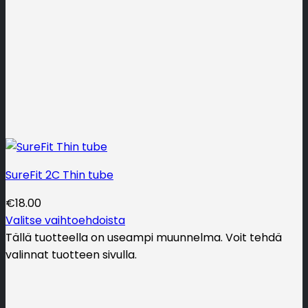
SureFit 2C Thin tube
€
18.00
Valitse vaihtoehdoista
Tällä tuotteella on useampi muunnelma. Voit tehdä
valinnat tuotteen sivulla.