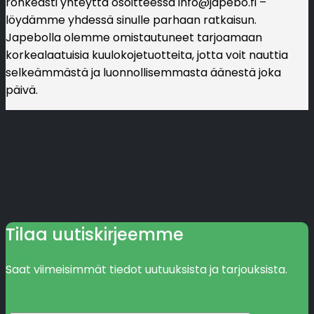
rohkeasti yhteyttä osoitteessa
info@japebo.fi
–
löydämme yhdessä sinulle parhaan ratkaisun.
Japebolla olemme omistautuneet tarjoamaan
korkealaatuisia kuulokojetuotteita, jotta voit nauttia
selkeämmästä ja luonnollisemmasta äänestä joka
päivä.
Tilaa uutiskirjeemme
Saat viimeisimmät tiedot uutuuksista ja tarjouksista.