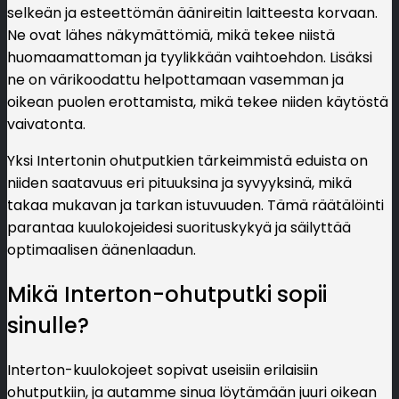
selkeän ja esteettömän äänireitin laitteesta korvaan.
Ne ovat lähes näkymättömiä, mikä tekee niistä
huomaamattoman ja tyylikkään vaihtoehdon. Lisäksi
ne on värikoodattu helpottamaan vasemman ja
oikean puolen erottamista, mikä tekee niiden käytöstä
vaivatonta.
Yksi Intertonin ohutputkien tärkeimmistä eduista on
niiden saatavuus eri pituuksina ja syvyyksinä, mikä
takaa mukavan ja tarkan istuvuuden. Tämä räätälöinti
parantaa kuulokojeidesi suorituskykyä ja säilyttää
optimaalisen äänenlaadun.
Mikä Interton-ohutputki sopii
sinulle?
Interton-kuulokojeet sopivat useisiin erilaisiin
ohutputkiin, ja autamme sinua löytämään juuri oikean