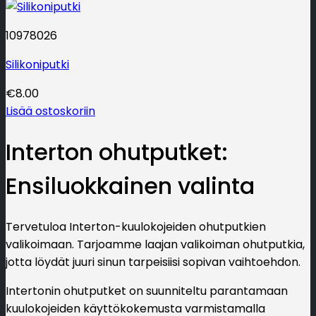
10978026
Silikoniputki
€
8.00
Lisää ostoskoriin
Interton ohutputket:
Ensiluokkainen valinta
Tervetuloa Interton-kuulokojeiden ohutputkien
valikoimaan. Tarjoamme laajan valikoiman ohutputkia,
jotta löydät juuri sinun tarpeisiisi sopivan vaihtoehdon.
Intertonin ohutputket on suunniteltu parantamaan
kuulokojeiden käyttökokemusta varmistamalla