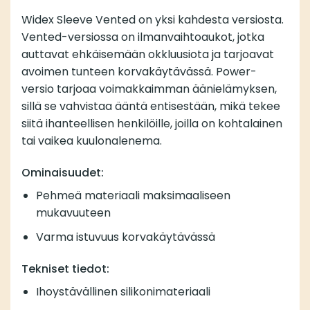
Widex Sleeve Vented on yksi kahdesta versiosta.
Vented-versiossa on ilmanvaihtoaukot, jotka
auttavat ehkäisemään okkluusiota ja tarjoavat
avoimen tunteen korvakäytävässä. Power-
versio tarjoaa voimakkaimman äänielämyksen,
sillä se vahvistaa ääntä entisestään, mikä tekee
siitä ihanteellisen henkilöille, joilla on kohtalainen
tai vaikea kuulonalenema.
Ominaisuudet:
Pehmeä materiaali maksimaaliseen
mukavuuteen
Varma istuvuus korvakäytävässä
Tekniset tiedot:
Ihoystävällinen silikonimateriaali