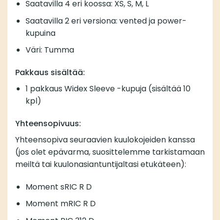
Saatavilla 4 eri koossa: XS, S, M, L
Saatavilla 2 eri versiona: vented ja power-
kupuina
Väri: Tumma
Pakkaus sisältää:
1 pakkaus Widex Sleeve -kupuja (sisältää 10
kpl)
Yhteensopivuus:
Yhteensopiva seuraavien kuulokojeiden kanssa
(jos olet epävarma, suosittelemme tarkistamaan
meiltä tai kuulonasiantuntijaltasi etukäteen):
Moment sRIC R D
Moment mRIC R D