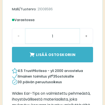
Malli/Tuotenro
: 21008586
Varastossa
Widex Sleeve Vented Ear-Tip Medium määrä
LISÄÄ OSTOSKORIIN
4.5 TrustPilotissa - yli 2000 arvostelua
€
Ilmainen toimitus yli
35
ostoksille
30 päivän peruutusoikeus
Widex Ear-Tips on valmistettu pehmeästä,
ihoystävällisestä materiaalista, joka