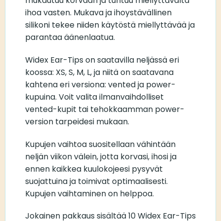
mukautuu korvaan ja tuntuu miellyttävältä
ihoa vasten. Mukava ja ihoystävällinen
silikoni tekee niiden käytöstä miellyttävää ja
parantaa äänenlaatua.
Widex Ear-Tips on saatavilla neljässä eri
koossa: XS, S, M, L, ja niitä on saatavana
kahtena eri versiona: vented ja power-
kupuina. Voit valita ilmanvaihdolliset
vented-kupit tai tehokkaamman power-
version tarpeidesi mukaan.
Kupujen vaihtoa suositellaan vähintään
neljän viikon välein, jotta korvasi, ihosi ja
ennen kaikkea kuulokojeesi pysyvät
suojattuina ja toimivat optimaalisesti.
Kupujen vaihtaminen on helppoa.
Jokainen pakkaus sisältää 10 Widex Ear-Tips