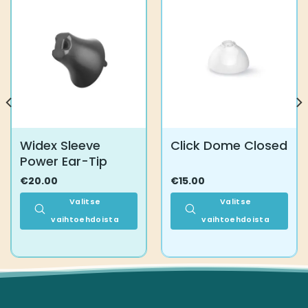
Widex Sleeve
Click Dome Closed
Power Ear-Tip
€
20.00
€
15.00
Valitse
Valitse
vaihtoehdoista
vaihtoehdoista
Tällä
Tällä
tuotteella
tuotteella
on
on
useampi
useampi
muunnelma.
muunnelma.