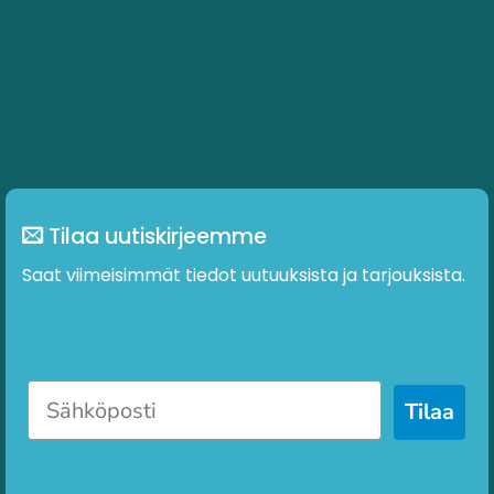
Voit
Voit
tehdä
tehdä
valinnat
valinnat
tuotteen
tuotteen
sivulla.
sivulla.
Tilaa uutiskirjeemme
Saat viimeisimmät tiedot uutuuksista ja tarjouksista.
Tilaa