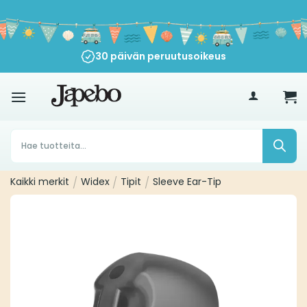
Siirry
sisältöön
30 päivän peruutusoikeus
€
35
Products
search
Kaikki merkit
/
Widex
/
Tipit
/
Sleeve Ear-Tip