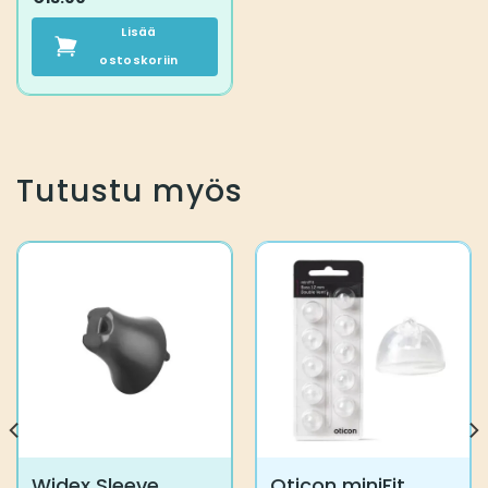
Lisää
ostoskoriin
Tutustu myös
Widex Sleeve
Oticon miniFit