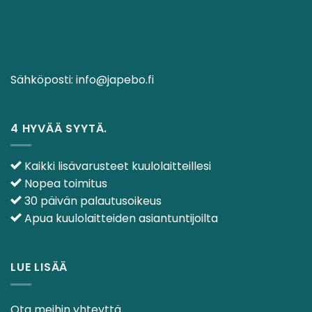
Sähköposti:
info@japebo.fi
4 HYVÄÄ SYYTÄ.
Kaikki lisävarusteet kuulolaitteillesi
Nopea toimitus
30 päivän palautusoikeus
Apua kuulolaitteiden asiantuntijoilta
LUE LISÄÄ
Ota meihin yhteyttä