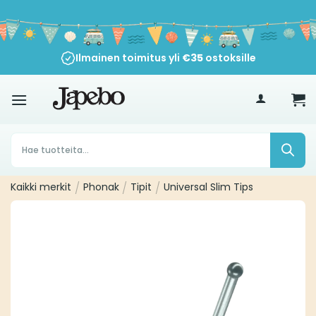
Siirry
sisältöön
Ilmainen toimitus yli
€
35
ostoksille
Products
search
Kaikki merkit
/
Phonak
/
Tipit
/
Universal Slim Tips