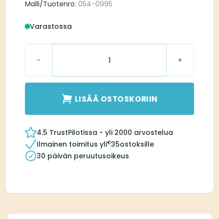
Malli/Tuotenro
: 054-0995
Varastossa
Universal SlimTip AV D-L määrä
LISÄÄ OSTOSKORIIN
4.5 TrustPilotissa - yli 2000 arvostelua
€
Ilmainen toimitus yli
35
ostoksille
30 päivän peruutusoikeus