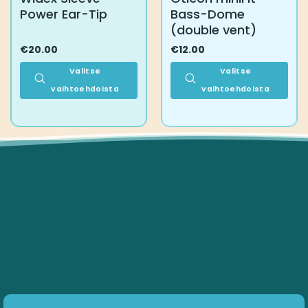
Power Ear-Tip
Bass-Dome
(double vent)
€
20.00
€
12.00
Valitse
Valitse
vaihtoehdoista
vaihtoehdoista
Tällä
Tällä
tuotteella
tuotteella
on
on
useampi
useampi
muunnelma.
muunnelma.
Voit
Voit
tehdä
tehdä
valinnat
valinnat
tuotteen
tuotteen
sivulla.
sivulla.