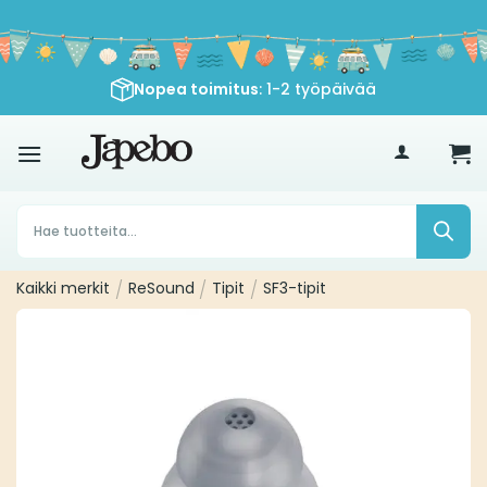
Siirry
sisältöön
Nopea toimitus
: 1-2 työpäivää
€
35
Products
search
Kaikki merkit
/
ReSound
/
Tipit
/
SF3-tipit