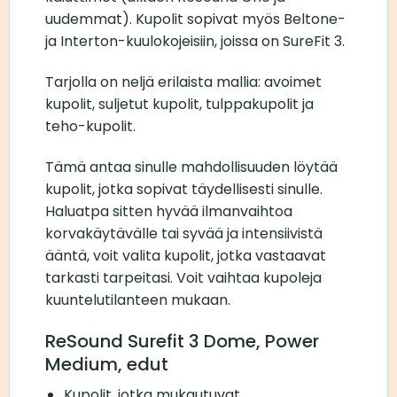
uudemmat). Kupolit sopivat myös Beltone-
ja Interton-kuulokojeisiin, joissa on SureFit 3.
Tarjolla on neljä erilaista mallia: avoimet
kupolit, suljetut kupolit, tulppakupolit ja
teho-kupolit.
Tämä antaa sinulle mahdollisuuden löytää
kupolit, jotka sopivat täydellisesti sinulle.
Haluatpa sitten hyvää ilmanvaihtoa
korvakäytävälle tai syvää ja intensiivistä
ääntä, voit valita kupolit, jotka vastaavat
tarkasti tarpeitasi. Voit vaihtaa kupoleja
kuuntelutilanteen mukaan.
ReSound Surefit 3 Dome, Power
Medium, edut
Kupolit, jotka mukautuvat