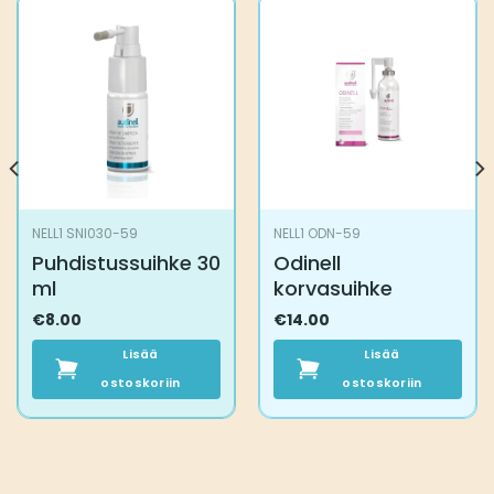
NELL1 SNI030-59
NELL1 ODN-59
Puhdistussuihke 30
Odinell
ml
korvasuihke
€
8.00
€
14.00
Lisää
Lisää
ostoskoriin
ostoskoriin