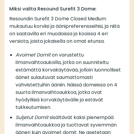
Miksi valita Resound Surefit 3 Dome:
Resoundin Surefit 3 Dome Closed Medium
mukautuu korviisi ja äänipreferensseihisi, ja niitä
on saatavilla eri muodoissa ja kooissa 4 eri
versiota, joista jokaisella on omat etunsa.
Avoimet Domit
on varustettu
ilmanvaihtoaukoilla, jotka on suunniteltu
estämättä korvakäytävää, jolloin luonnolliset
äänet sulautuvat saumattomasti
vahvistettuihin ääniin. Näissä domeissa on 4
suurta ilmanvaihtoaukkoa, jotka ovat
hyödyllisiä korvakäytävälle ja estävät
tukkeutumisen.
Suljetut Domit
sisältävät kaksi pienempää
ilmanvaihtoaukkoa ja tuottavat syvemmän
äänen kuin avoimet domit. Ne asetetaan