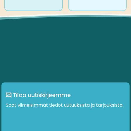
Tällä
tuotteella
on
useampi
muunnelma.
Voit
tehdä
valinnat
tuotteen
sivulla.
Tilaa uutiskirjeemme
Saat viimeisimmät tiedot uutuuksista ja tarjouksista.