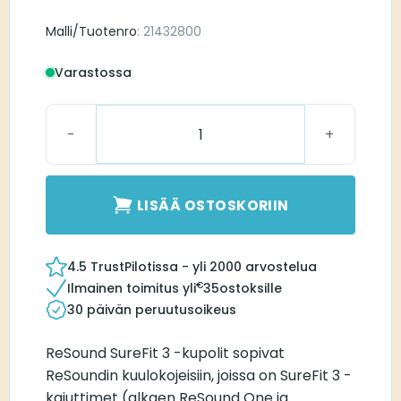
Malli/Tuotenro
: 21432800
Varastossa
Surefit 3 Dome, Power Medium määrä
LISÄÄ OSTOSKORIIN
4.5 TrustPilotissa - yli 2000 arvostelua
€
Ilmainen toimitus yli
35
ostoksille
30 päivän peruutusoikeus
ReSound SureFit 3 -kupolit sopivat
ReSoundin kuulokojeisiin, joissa on SureFit 3 -
kaiuttimet (alkaen ReSound One ja