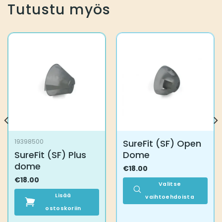
Tutustu myös
SureFit (SF) Open
19398500
SureFit (SF) Plus
Dome
dome
€
18.00
€
18.00
Valitse
Lisää
vaihtoehdoista
ostoskoriin