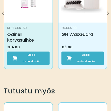
NELL1 ODN-59
20439700
Odinell
GN WaxGuard
korvasuihke
€
14.00
€
8.00
Lisää
Lisää
ostoskoriin
ostoskoriin
Tutustu myös