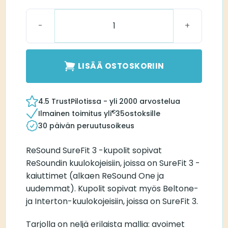
Surefit 3 Dome, Closed Small määrä
LISÄÄ OSTOSKORIIN
4.5 TrustPilotissa - yli 2000 arvostelua
€
Ilmainen toimitus yli
35
ostoksille
30 päivän peruutusoikeus
ReSound SureFit 3 -kupolit sopivat
ReSoundin kuulokojeisiin, joissa on SureFit 3 -
kaiuttimet (alkaen ReSound One ja
uudemmat). Kupolit sopivat myös Beltone-
ja Interton-kuulokojeisiin, joissa on SureFit 3.
Tarjolla on neljä erilaista mallia: avoimet