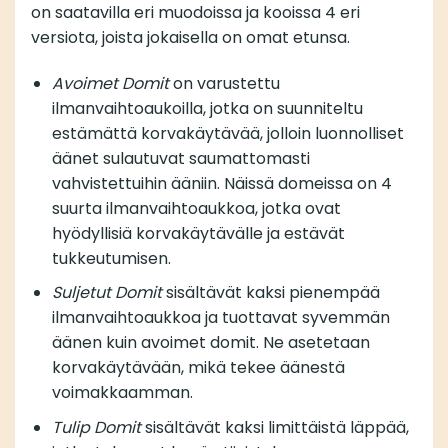
on saatavilla eri muodoissa ja kooissa 4 eri
versiota, joista jokaisella on omat etunsa.
Avoimet Domit
on varustettu
ilmanvaihtoaukoilla, jotka on suunniteltu
estämättä korvakäytävää, jolloin luonnolliset
äänet sulautuvat saumattomasti
vahvistettuihin ääniin. Näissä domeissa on 4
suurta ilmanvaihtoaukkoa, jotka ovat
hyödyllisiä korvakäytävälle ja estävät
tukkeutumisen.
Suljetut Domit
sisältävät kaksi pienempää
ilmanvaihtoaukkoa ja tuottavat syvemmän
äänen kuin avoimet domit. Ne asetetaan
korvakäytävään, mikä tekee äänestä
voimakkaamman.
Tulip Domit
sisältävät kaksi limittäistä läppää,