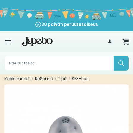
Siirry
sisältöön
30 päivän peruutusoikeus
€
35
Products
search
Kaikki merkit
/
ReSound
/
Tipit
/
SF3-tipit