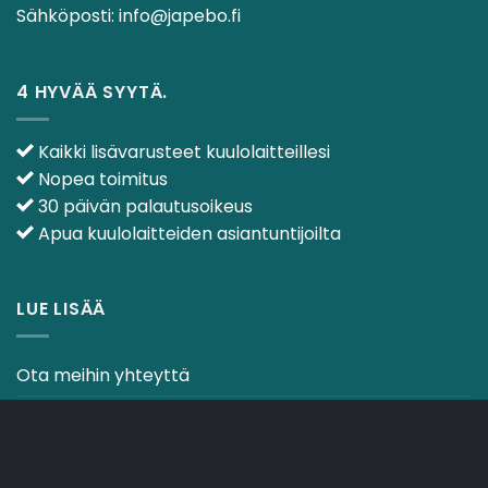
Sähköposti:
info@japebo.fi
4 HYVÄÄ SYYTÄ.
Kaikki lisävarusteet kuulolaitteillesi
Nopea toimitus
30 päivän palautusoikeus
Apua kuulolaitteiden asiantuntijoilta
LUE LISÄÄ
Ota meihin yhteyttä
Ehdot & käytännöt
CO2-NEUTRAALI VERKKOSIVUSTO