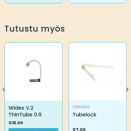
tuotteella
on
useampi
muunnelma.
Voit
Tutustu myös
tehdä
valinnat
tuotteen
sivulla.
Widex V.2
10954530
ThinTube 0.9
Tubelock
€
16.00
€
7.00