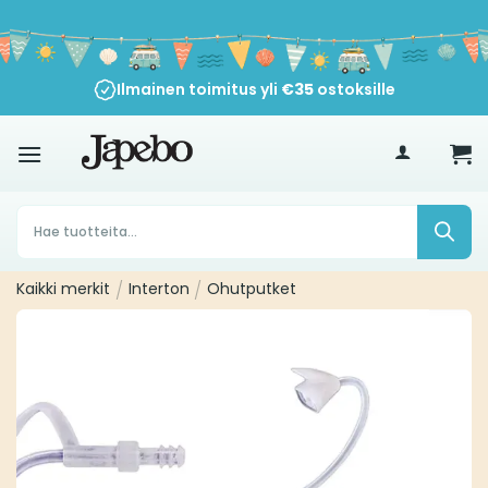
Siirry
sisältöön
Ilmainen toimitus yli
€
35
ostoksille
Products
search
Kaikki merkit
/
Interton
/
Ohutputket