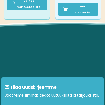
Valitse
Lisää
vaihtoehdoista
Tällä
ostoskoriin
tuotteella
on
useampi
muunnelma.
Voit
tehdä
valinnat
tuotteen
sivulla.
Tilaa uutiskirjeemme
Saat viimeisimmät tiedot uutuuksista ja tarjouksista.