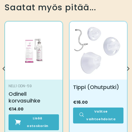
Saatat myös pitää...
Tippi (Ohutputki)
NELL1 ODN-59
Odinell
korvasuihke
€
16.00
€
14.00
Valitse
Lisää
vaihtoehdoista
ostoskoriin
Tällä