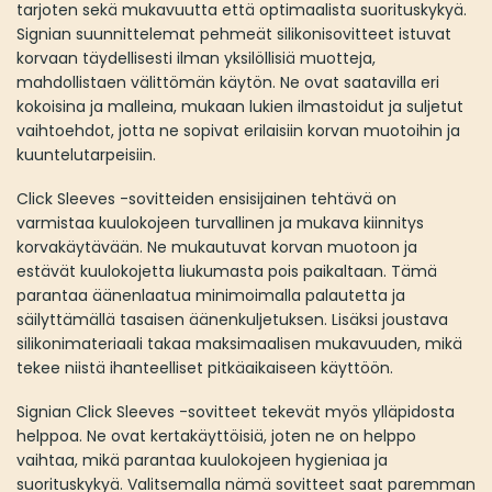
tarjoten sekä mukavuutta että optimaalista suorituskykyä.
Signian suunnittelemat pehmeät silikonisovitteet istuvat
korvaan täydellisesti ilman yksilöllisiä muotteja,
mahdollistaen välittömän käytön. Ne ovat saatavilla eri
kokoisina ja malleina, mukaan lukien ilmastoidut ja suljetut
vaihtoehdot, jotta ne sopivat erilaisiin korvan muotoihin ja
kuuntelutarpeisiin.
Click Sleeves -sovitteiden ensisijainen tehtävä on
varmistaa kuulokojeen turvallinen ja mukava kiinnitys
korvakäytävään. Ne mukautuvat korvan muotoon ja
estävät kuulokojetta liukumasta pois paikaltaan. Tämä
parantaa äänenlaatua minimoimalla palautetta ja
säilyttämällä tasaisen äänenkuljetuksen. Lisäksi joustava
silikonimateriaali takaa maksimaalisen mukavuuden, mikä
tekee niistä ihanteelliset pitkäaikaiseen käyttöön.
Signian Click Sleeves -sovitteet tekevät myös ylläpidosta
helppoa. Ne ovat kertakäyttöisiä, joten ne on helppo
vaihtaa, mikä parantaa kuulokojeen hygieniaa ja
suorituskykyä. Valitsemalla nämä sovitteet saat paremman