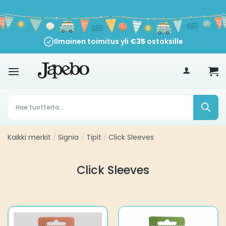
Siirry
sisältöön
Ilmainen toimitus yli
30 päivän peruutusoikeus
€
35
ostoksille
Products
search
Kaikki merkit
/
Signia
/
Tipit
/
Click Sleeves
Click Sleeves