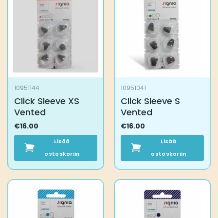
10951144
10951041
Click Sleeve XS
Click Sleeve S
Vented
Vented
€
16.00
€
16.00
Lisää
Lisää
ostoskoriin
ostoskoriin