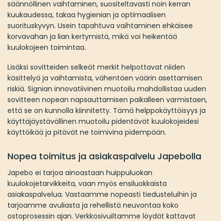
säännöllinen vaihtaminen, suositeltavasti noin kerran
kuukaudessa, takaa hygienian ja optimaalisen
suorituskyvyn. Usein tapahtuva vaihtaminen ehkäisee
korvavahan ja lian kertymistä, mikä voi heikentää
kuulokojeen toimintaa.
Lisäksi sovitteiden selkeät merkit helpottavat niiden
käsittelyä ja vaihtamista, vähentäen väärin asettamisen
riskiä. Signian innovatiivinen muotoilu mahdollistaa uuden
sovitteen nopean napsauttamisen paikalleen varmistaen,
että se on kunnolla kiinnitetty. Tämä helppokäyttöisyys ja
käyttäjäystävällinen muotoilu pidentävät kuulokojeidesi
käyttöikää ja pitävät ne toimivina pidempään.
Nopea toimitus ja asiakaspalvelu Japebolla
Japebo ei tarjoa ainoastaan huippuluokan
kuulokojetarvikkeita, vaan myös ensiluokkaista
asiakaspalvelua. Vastaamme nopeasti tiedusteluihin ja
tarjoamme avuliasta ja rehellistä neuvontaa koko
ostoprosessin ajan. Verkkosivuiltamme löydät kattavat