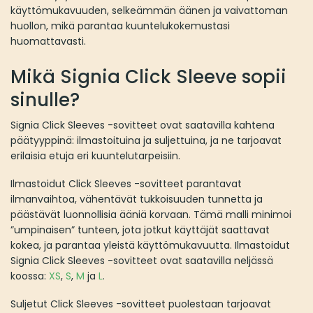
käyttömukavuuden, selkeämmän äänen ja vaivattoman
huollon, mikä parantaa kuuntelukokemustasi
huomattavasti.
Mikä Signia Click Sleeve sopii
sinulle?
Signia Click Sleeves -sovitteet ovat saatavilla kahtena
päätyyppinä: ilmastoituina ja suljettuina, ja ne tarjoavat
erilaisia etuja eri kuuntelutarpeisiin.
Ilmastoidut Click Sleeves -sovitteet parantavat
ilmanvaihtoa, vähentävät tukkoisuuden tunnetta ja
päästävät luonnollisia ääniä korvaan. Tämä malli minimoi
”umpinaisen” tunteen, jota jotkut käyttäjät saattavat
kokea, ja parantaa yleistä käyttömukavuutta. Ilmastoidut
Signia Click Sleeves -sovitteet ovat saatavilla neljässä
koossa:
XS
,
S
,
M
ja
L
.
Suljetut Click Sleeves -sovitteet puolestaan tarjoavat