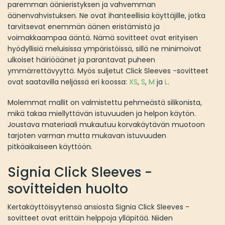
paremman äänieristyksen ja vahvemman
äänenvahvistuksen. Ne ovat ihanteellisia käyttäjille, jotka
tarvitsevat enemmän äänen eristämistä ja
voimakkaampaa ääntä. Nämä sovitteet ovat erityisen
hyödyllisiä meluisissa ympäristöissä, sillä ne minimoivat
ulkoiset häiriöäänet ja parantavat puheen
ymmärrettävyyttä. Myös suljetut Click Sleeves -sovitteet
ovat saatavilla neljässä eri koossa:
XS
,
S
,
M
ja
L
.
Molemmat mallit on valmistettu pehmeästä silikonista,
mikä takaa miellyttävän istuvuuden ja helpon käytön.
Joustava materiaali mukautuu korvakäytävän muotoon
tarjoten varman mutta mukavan istuvuuden
pitkäaikaiseen käyttöön.
Signia Click Sleeves -
sovitteiden huolto
Kertakäyttöisyytensä ansiosta Signia Click Sleeves -
sovitteet ovat erittäin helppoja ylläpitää. Niiden