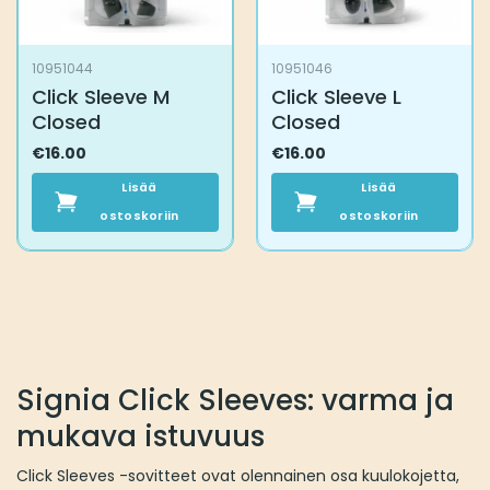
10951044
10951046
Click Sleeve M
Click Sleeve L
Closed
Closed
€
16.00
€
16.00
Lisää
Lisää
ostoskoriin
ostoskoriin
Signia Click Sleeves: varma ja
mukava istuvuus
Click Sleeves -sovitteet ovat olennainen osa kuulokojetta,