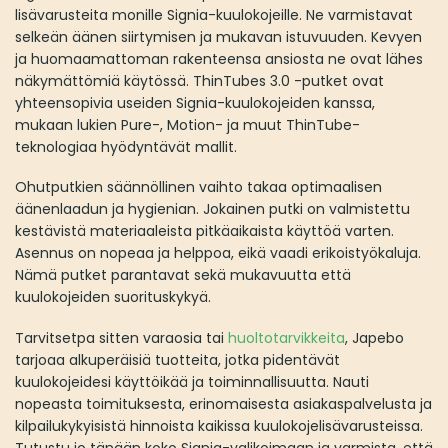
lisävarusteita monille Signia-kuulokojeille. Ne varmistavat
selkeän äänen siirtymisen ja mukavan istuvuuden. Kevyen
ja huomaamattoman rakenteensa ansiosta ne ovat lähes
näkymättömiä käytössä. ThinTubes 3.0 -putket ovat
yhteensopivia useiden Signia-kuulokojeiden kanssa,
mukaan lukien Pure-, Motion- ja muut ThinTube-
teknologiaa hyödyntävät mallit.
Ohutputkien säännöllinen vaihto takaa optimaalisen
äänenlaadun ja hygienian. Jokainen putki on valmistettu
kestävistä materiaaleista pitkäaikaista käyttöä varten.
Asennus on nopeaa ja helppoa, eikä vaadi erikoistyökaluja.
Nämä putket parantavat sekä mukavuutta että
kuulokojeiden suorituskykyä.
Tarvitsetpa sitten varaosia tai
huoltotarvikkeita
, Japebo
tarjoaa alkuperäisiä tuotteita, jotka pidentävät
kuulokojeidesi käyttöikää ja toiminnallisuutta. Nauti
nopeasta toimituksesta, erinomaisesta asiakaspalvelusta ja
kilpailukykyisistä hinnoista kaikissa kuulokojelisävarusteissa.
Tutustu jo tänään koko Signia-valikoimaan ja varmista, että