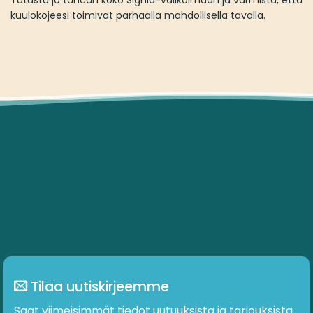
kuulokojeesi toimivat parhaalla mahdollisella tavalla.
Tilaa uutiskirjeemme
Saat viimeisimmät tiedot uutuuksista ja tarjouksista.