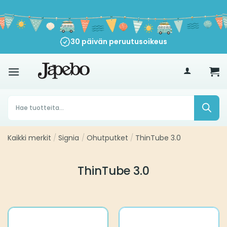
Siirry
sisältöön
30 päivän peruutusoikeus
€
35
Products
search
Kaikki merkit
/
Signia
/
Ohutputket
/
ThinTube 3.0
ThinTube 3.0