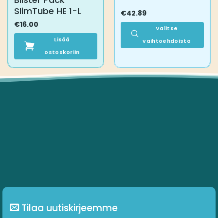
SlimTube HE 1-L
€
42.89
€
16.00
Valitse
Lisää
vaihtoehdoista
ostoskoriin
Tällä
tuotteella
on
useampi
muunnelma.
Voit
tehdä
valinnat
tuotteen
sivulla.
Tilaa uutiskirjeemme