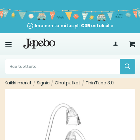
Siirry
sisältöön
Ilmainen toimitus yli
€
35
ostoksille
Products
search
Kaikki merkit
/
Signia
/
Ohutputket
/
ThinTube 3.0