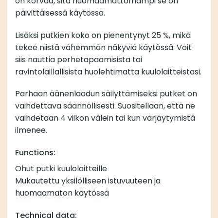
on korvaa, sitä huomaamattomampi se on
päivittäisessä käytössä.
Lisäksi putkien koko on pienentynyt 25 %, mikä
tekee niistä vähemmän näkyviä käytössä. Voit
siis nauttia perhetapaamisista tai
ravintolaillallisista huolehtimatta kuulolaitteistasi.
Parhaan äänenlaadun säilyttämiseksi putket on
vaihdettava säännöllisesti. Suositellaan, että ne
vaihdetaan 4 viikon välein tai kun värjäytymistä
ilmenee.
Functions:
Ohut putki kuulolaitteille
Mukautettu yksilölliseen istuvuuteen ja
huomaamaton käytössä
Technical data: