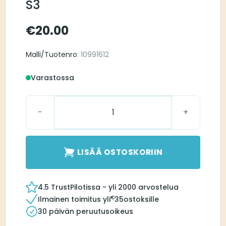
S3
€
20.00
Malli/Tuotenro
: 10991612
Varastossa
Signia ThinTube 3.0 S3 määrä
LISÄÄ OSTOSKORIIN
4.5 TrustPilotissa - yli 2000 arvostelua
€
Ilmainen toimitus yli
35
ostoksille
30 päivän peruutusoikeus