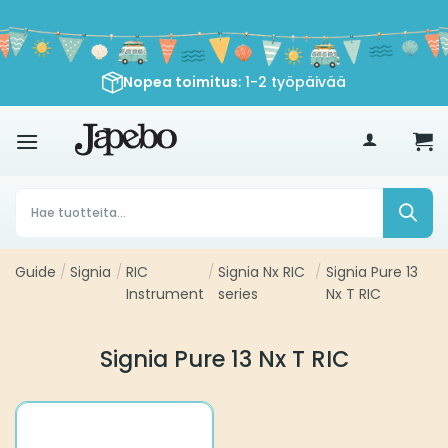
Siirry
sisältöön
Nopea toimitus
: 1-2 työpäivää
€
35
Products
search
Guide
/
Signia
/
RIC
/
Signia Nx RIC
/
Signia Pure 13
Instrument
series
Nx T RIC
Signia Pure 13 Nx T RIC