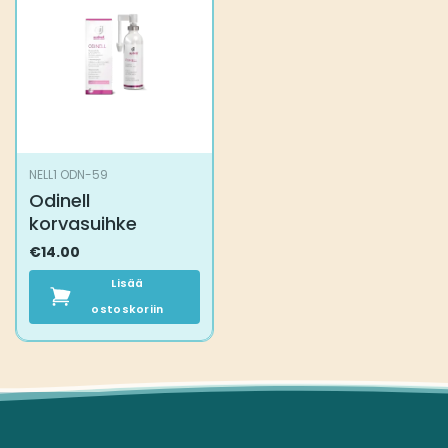
NELL1 ODN-59
Odinell
korvasuihke
€
14.00
Lisää
ostoskoriin