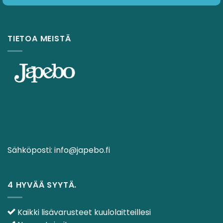
TIETOA MEISTÄ
Sähköposti:
info@japebo.fi
4 HYVÄÄ SYYTÄ.
Kaikki lisävarusteet kuulolaitteillesi