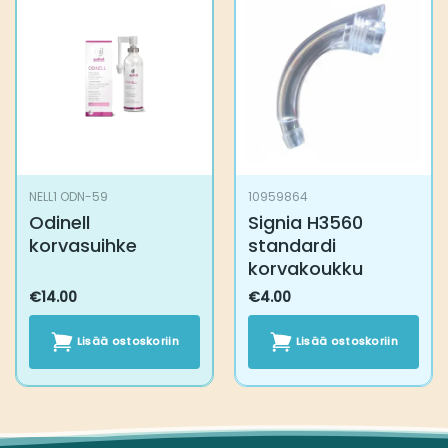
NELL1 ODN-59
10959864
Odinell
Signia H3560
korvasuihke
standardi
korvakoukku
€
14.00
€
4.00
Lisää ostoskoriin
Lisää ostoskoriin