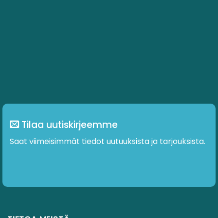
Tilaa uutiskirjeemme
Saat viimeisimmät tiedot uutuuksista ja tarjouksista.