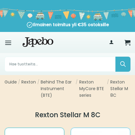
Siirry
sisältöön
Ilmainen toimitus yli
€
35
ostoksille
Products
search
Guide
/
Rexton
/
Behind The Ear
/
Rexton
/
Rexton
Instrument
MyCore BTE
Stellar M
(BTE)
series
8C
Rexton Stellar M 8C