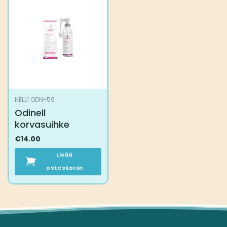
NELL1 ODN-59
Odinell
korvasuihke
€
14.00
Lisää
ostoskoriin