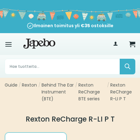
Siirry
sisältöön
Ilmainen toimitus yli
€
35
ostoksille
Products
search
Guide
/
Rexton
/
Behind The Ear
/
Rexton
/
Rexton
Instrument
ReCharge
ReCharge
(BTE)
BTE series
R-LI P T
Rexton ReCharge R-LI P T