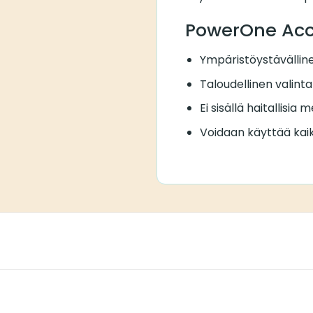
PowerOne Accu
Ympäristöystävälline
Taloudellinen valinta
Ei sisällä haitallisia 
Voidaan käyttää kaik