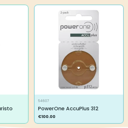
54607
risto
PowerOne AccuPlus 312
€
100.00