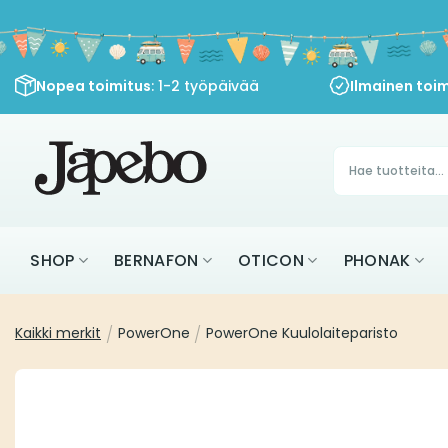
Siirry
sisältöön
Nopea toimitus
: 1-2 työpäivää
Ilmainen toim
Products
search
SHOP
BERNAFON
OTICON
PHONAK
Kaikki merkit
/
PowerOne
/
PowerOne Kuulolaiteparisto