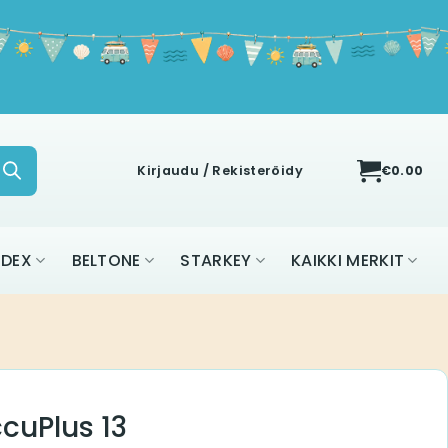
Kirjaudu / Rekisteröidy
€
0.00
IDEX
BELTONE
STARKEY
KAIKKI MERKIT
cuPlus 13