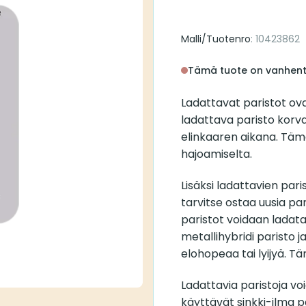
Malli/Tuotenro
: 10423862
Tämä tuote on vanhen
Ladattavat paristot ovat
ladattava paristo korvaa
elinkaaren aikana. Täm
hajoamiselta.
Lisäksi ladattavien par
tarvitse ostaa uusia pa
paristot voidaan ladata
metallihybridi paristo ja
elohopeaa tai lyijyä. T
Ladattavia paristoja voi
käyttävät sinkki-ilma pa