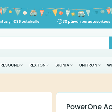
itus yli
€
35
ostoksille
30 päivän peruutusoikeus
RESOUND
REXTON
SIGNIA
UNITRON
W
PowerOne Ac