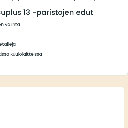
plus 13 -paristojen edut
n valinta
metalleja
issa kuulolaitteissa