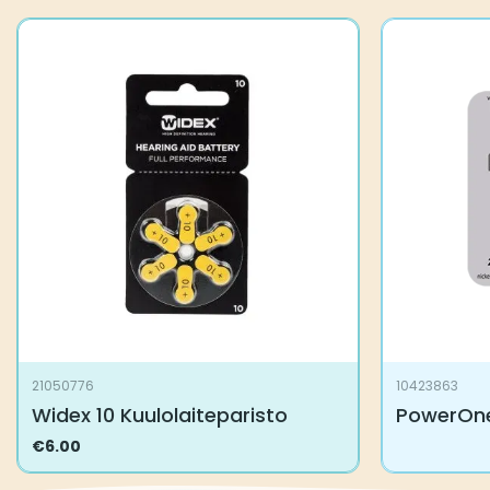
21050776
10423863
Widex 10 Kuulolaiteparisto
PowerOne
€
6.00