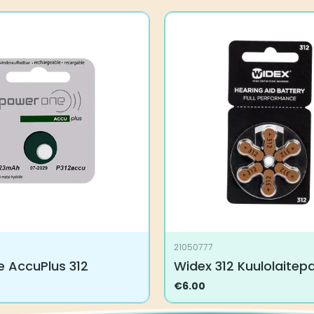
21050777
 AccuPlus 312
Widex 312 Kuulolaitepa
€
6.00