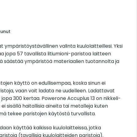
tunut
 ympäristöystävällinen valinta kuulolaitteillesi. Yksi
 jopa 57 tavallista litiumioni-paristoa laitteen
ä säästää ympäristöä materiaalien tuotannolta ja
istojen käyttö on edullisempaa, koska sinun ei
ristoja, vaan voit ladata ne uudelleen. Ladattavat
 jopa 300 kertaa. Powerone Accuplus 13 on nikkeli-
 ei sisällä haitallisia aineita tai metalleja kuten
ämä tekee paristojen käytöstä turvallista.
daan käyttää kaikissa kuulolaitteissa, jotka
ristoja (tavallisia kuulolaitteiden paristoja).