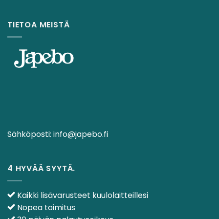
TIETOA MEISTÄ
Sähköposti:
info@japebo.fi
4 HYVÄÄ SYYTÄ.
Kaikki lisävarusteet kuulolaitteillesi
Nopea toimitus