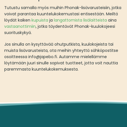
Tutustu samalla myös muihin Phonak-lisävarusteisiin, jotka
voivat parantaa kuuntelukokemustasi entisestään. Meiltä
löydät kaiken
kupuista
ja
langattomista lisälaitteista
aina
vastaanottimiin
, jotka täydentävät Phonak-kuulokojeesi
suorituskykyä.
Jos sinulla on kysyttävää ohutputkista, kuulokojeista tai
muista lisävarusteista, ota meihin yhteyttä sähköpostitse
osoitteessa info@japebo.fi. Autamme mielellämme
löytämään juuri sinulle sopivat tuotteet, jotta voit nauttia
paremmasta kuuntelukokemuksesta.