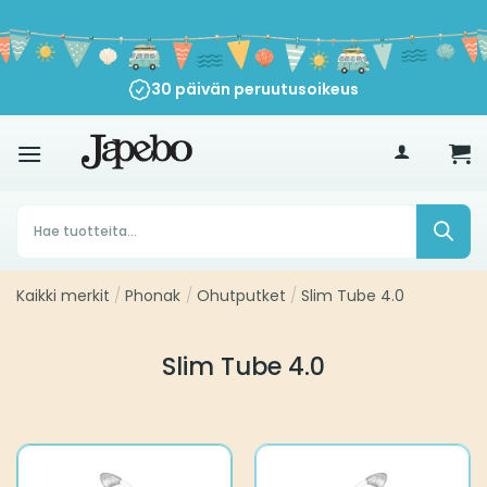
Siirry
sisältöön
30 päivän peruutusoikeus
€
35
Products
search
Kaikki merkit
/
Phonak
/
Ohutputket
/
Slim Tube 4.0
Slim Tube 4.0