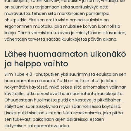
kuulokojeita, kuten Marvel-, Paradise- ja Lumity-malleja. Se
on suunniteltu tarjoamaan sekä suorituskykyä että
mukavuutta, tehden siitä markkinoiden parhaimpia
ohutputkia. Yksi sen erottuvista ominaisuuksista on
ergonominen muotoilu, joka mukailee korvan luonnollisia
linjoja. Tämä varmistaa tukevan ja miellyttävän istuvuuden,
vähentäen tarvetta säätää kuulokojetta päivän aikana.
Lähes huomaamaton ulkonäkö
ja helppo vaihto
Slim Tube 4.0 -ohutputken yksi suurimmista eduista on sen
huomaamaton ulkonäkö. Putki on erittäin ohut ja lähes
näkymätön käytössä, mikä tekee siitä erinomaisen valinnan
käyttäjille, jotka arvostavat huomaamatonta kuulokojetta.
Ohuudestaan huolimatta putki on kestävä ja pitkäikäinen,
säilyttäen suorituskykynsä myös säännöllisessä käytössä.
Lisäksi putki sisältää kiinteän lukitusmekanismin, joka pitää
sen tukevasti paikoillaan arjen askareissa, estäen
siirtymisen tai epämukavuuden.