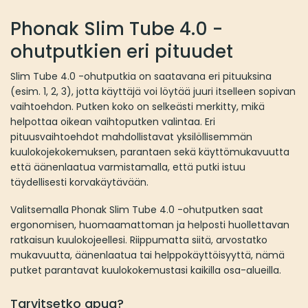
Phonak Slim Tube 4.0 -
ohutputkien eri pituudet
Slim Tube 4.0 -ohutputkia on saatavana eri pituuksina
(esim. 1, 2, 3), jotta käyttäjä voi löytää juuri itselleen sopivan
vaihtoehdon. Putken koko on selkeästi merkitty, mikä
helpottaa oikean vaihtoputken valintaa. Eri
pituusvaihtoehdot mahdollistavat yksilöllisemmän
kuulokojekokemuksen, parantaen sekä käyttömukavuutta
että äänenlaatua varmistamalla, että putki istuu
täydellisesti korvakäytävään.
Valitsemalla Phonak Slim Tube 4.0 -ohutputken saat
ergonomisen, huomaamattoman ja helposti huollettavan
ratkaisun kuulokojeellesi. Riippumatta siitä, arvostatko
mukavuutta, äänenlaatua tai helppokäyttöisyyttä, nämä
putket parantavat kuulokokemustasi kaikilla osa-alueilla.
Tarvitsetko apua?