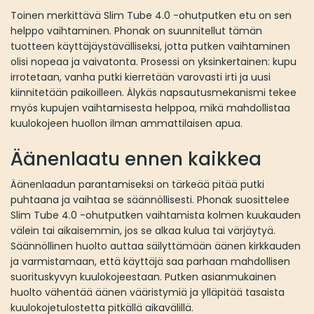
Toinen merkittävä Slim Tube 4.0 -ohutputken etu on sen
helppo vaihtaminen. Phonak on suunnitellut tämän
tuotteen käyttäjäystävälliseksi, jotta putken vaihtaminen
olisi nopeaa ja vaivatonta. Prosessi on yksinkertainen: kupu
irrotetaan, vanha putki kierretään varovasti irti ja uusi
kiinnitetään paikoilleen. Älykäs napsautusmekanismi tekee
myös kupujen vaihtamisesta helppoa, mikä mahdollistaa
kuulokojeen huollon ilman ammattilaisen apua.
Äänenlaatu ennen kaikkea
Äänenlaadun parantamiseksi on tärkeää pitää putki
puhtaana ja vaihtaa se säännöllisesti. Phonak suosittelee
Slim Tube 4.0 -ohutputken vaihtamista kolmen kuukauden
välein tai aikaisemmin, jos se alkaa kulua tai värjäytyä.
Säännöllinen huolto auttaa säilyttämään äänen kirkkauden
ja varmistamaan, että käyttäjä saa parhaan mahdollisen
suorituskyvyn kuulokojeestaan. Putken asianmukainen
huolto vähentää äänen vääristymiä ja ylläpitää tasaista
kuulokojetulostetta pitkällä aikavälillä.