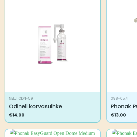
NELL1 ODN-59
098-0571
Odinell korvasuihke
Phonak P
€
14.00
€
13.00