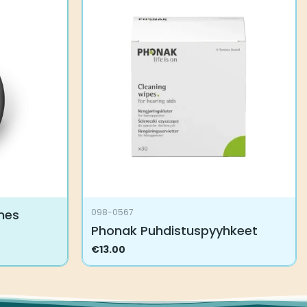
mes
098-0567
Phonak Puhdistuspyyhkeet
€
13.00