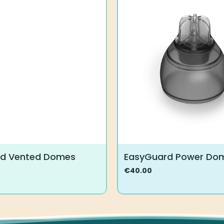
rd Vented Domes
EasyGuard Power Do
€
40.00
Tällä
tuotteella
on
useampi