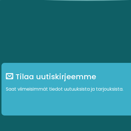
muunnelma.
muunnelma
Voit
Voit
tehdä
tehdä
valinnat
valinnat
tuotteen
tuotteen
sivulla.
sivulla.
Tilaa uutiskirjeemme
Saat viimeisimmät tiedot uutuuksista ja tarjouksista.