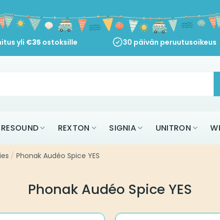
itus yli
€
35
ostoksille
30 päivän peruutusoikeus
RESOUND
REXTON
SIGNIA
UNITRON
W
ies
/
Phonak Audéo Spice YES
Phonak Audéo Spice YES