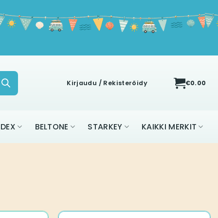
Kirjaudu / Rekisteröidy
€
0.00
IDEX
BELTONE
STARKEY
KAIKKI MERKIT