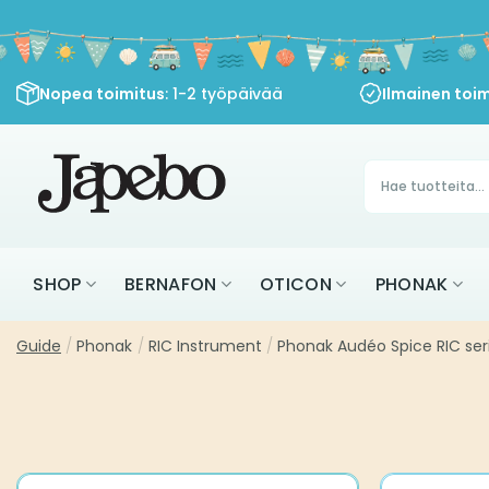
Siirry
sisältöön
Nopea toimitus
: 1-2 työpäivää
Ilmainen toim
Products
search
SHOP
BERNAFON
OTICON
PHONAK
Guide
/
Phonak
/
RIC Instrument
/
Phonak Audéo Spice RIC ser