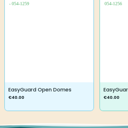
EasyGuard Open Domes
EasyGua
€
40.00
€
40.00
Tällä
Tällä
tuotteella
tuotteella
on
on
useampi
useampi