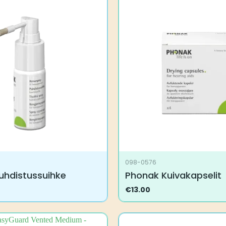
098-0576
uhdistussuihke
Phonak Kuivakapselit
€
13.00