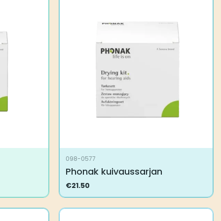
098-0577
Phonak kuivaussarjan
€
21.50