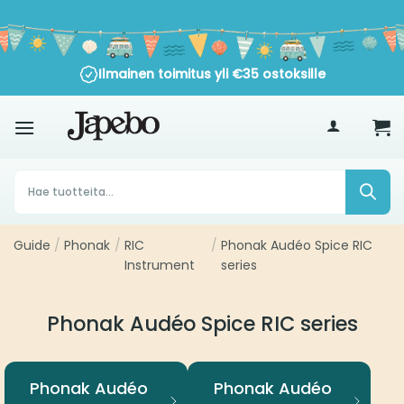
Siirry
sisältöön
Ilmainen toimitus yli
€
35
ostoksille
Products
search
Guide
/
Phonak
/
RIC
/
Phonak Audéo Spice RIC
Instrument
series
Phonak Audéo Spice RIC series
Phonak Audéo
Phonak Audéo