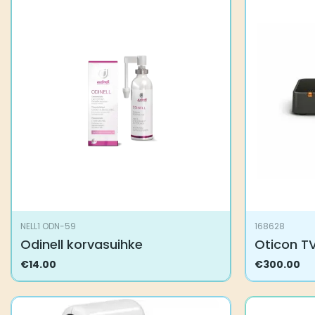
NELL1 ODN-59
168628
Odinell korvasuihke
Oticon TV
€
14.00
€
300.00