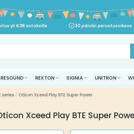
itus yli
€
35
ostoksille
30 päivän peruutusoikeus
RESOUND
REXTON
SIGNIA
UNITRON
W
 series
/
Oticon Xceed Play BTE Super Power
Oticon Xceed Play BTE Super Powe