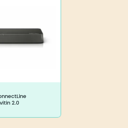
onnectLine
itin 2.0