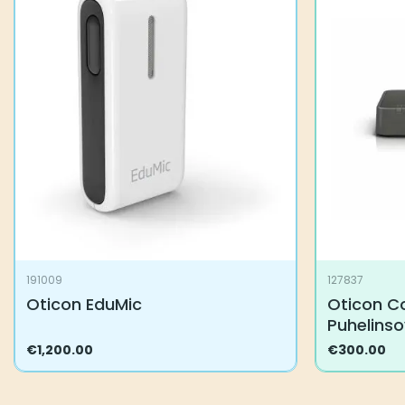
191009
127837
Oticon EduMic
Oticon C
Puhelinsov
€
1,200.00
€
300.00