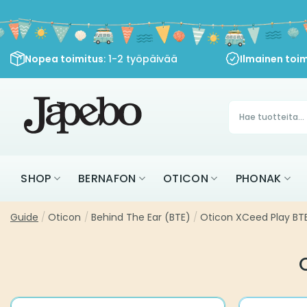
Siirry
sisältöön
Nopea toimitus
: 1-2 työpäivää
Ilmainen toim
Products
search
SHOP
BERNAFON
OTICON
PHONAK
Guide
/
Oticon
/
Behind The Ear (BTE)
/
Oticon XCeed Play BTE