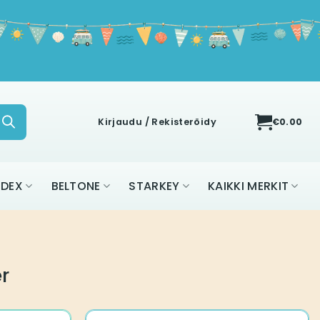
Kirjaudu / Rekisteröidy
€
0.00
IDEX
BELTONE
STARKEY
KAIKKI MERKIT
r