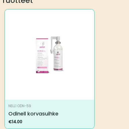
Tuotteet
NELL1 ODN-59
Odinell korvasuihke