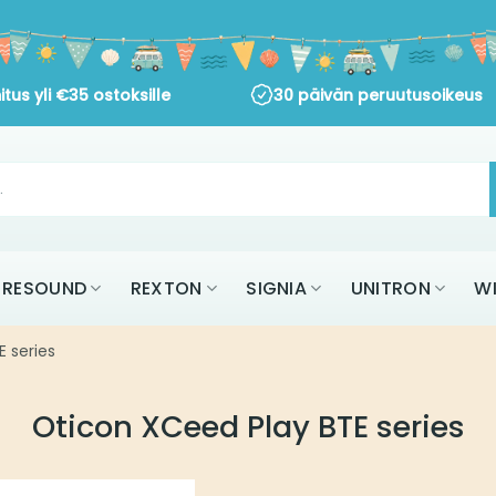
s yli
€
35
ostoksille
30 päivän peruutusoikeus
AK
RESOUND
REXTON
SIGNIA
UNITR
KAIKKI MERKIT
ies
Oticon XCeed Play BTE series