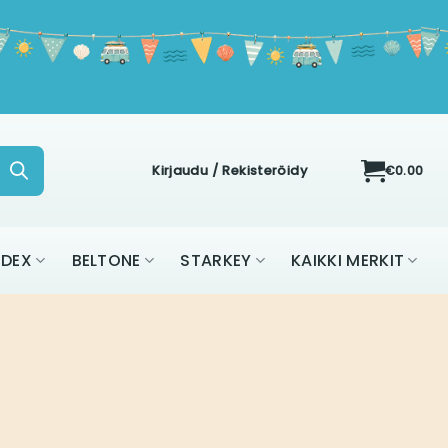
Kirjaudu / Rekisteröidy
€
0.00
ON
WIDEX
BELTONE
STARKEY