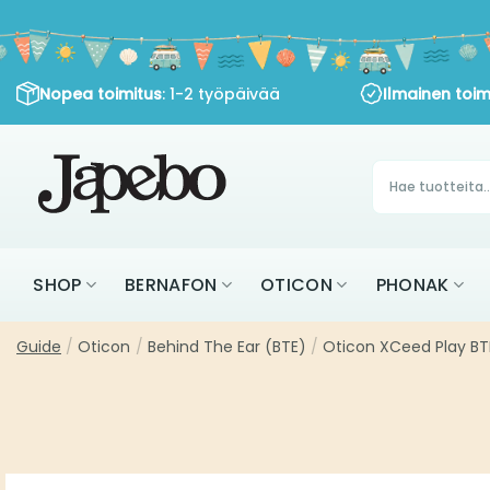
Siirry
sisältöön
: 1-2 työpäivää
Nopea toimitus
Ilmainen toimitu
Products
search
SHOP
BERNAFON
OTICON
PHON
Guide
Oticon
Behind The Ear (BTE)
Oticon XCeed Play BTE ser
/
/
/