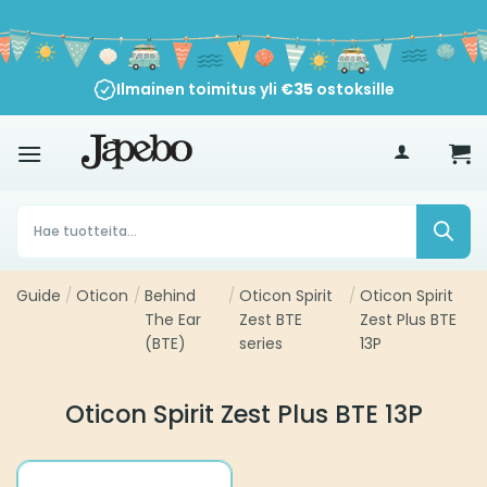
Siirry
sisältöön
Ilmainen toimitus yli
€
35
ostoksille
Products
search
Guide
/
Oticon
/
Behind
/
Oticon Spirit
/
Oticon Spirit
The Ear
Zest BTE
Zest Plus BTE
(BTE)
series
13P
Oticon Spirit Zest Plus BTE 13P