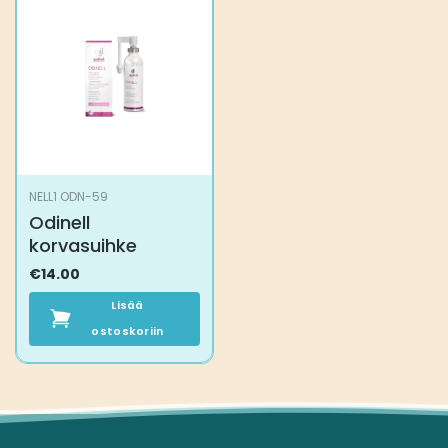
NELL1 ODN-59
Odinell
korvasuihke
€
14.00
Lisää
ostoskoriin