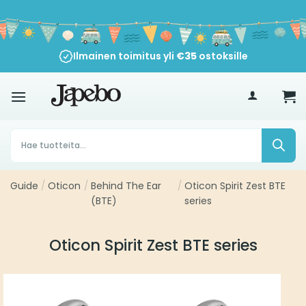
Siirry
sisältöön
Ilmainen toimitus yli
€
35
ostoksille
Products
search
Guide
/
Oticon
/
Behind The Ear
/
Oticon Spirit Zest BTE
(BTE)
series
Oticon Spirit Zest BTE series