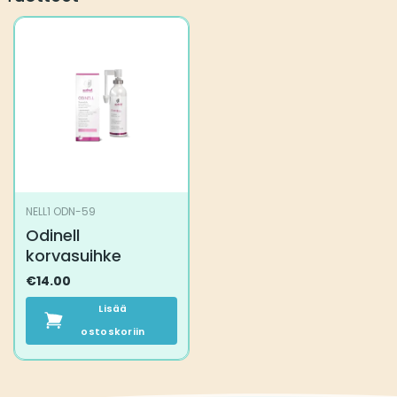
NELL1 ODN-59
Odinell
korvasuihke
€
14.00
Lisää
ostoskoriin