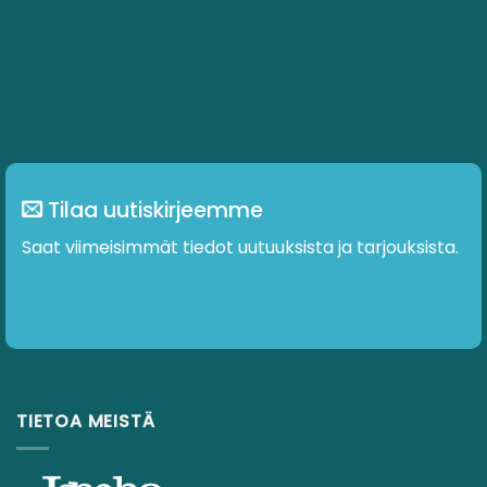
Tilaa uutiskirjeemme
Saat viimeisimmät tiedot uutuuksista ja tarjouksista.
TIETOA MEISTÄ