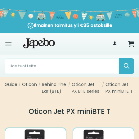
Siirry
sisältöön
Ilmainen toimitus yli
€
35
ostoksille
Products
search
Guide
/
Oticon
/
Behind The
/
Oticon Jet
/
Oticon Jet
Ear (BTE)
PX BTE series
PX miniBTE T
Oticon Jet PX miniBTE T