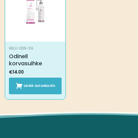
tehdä
tuotteen
valinnat
sivulla.
tuotteen
sivulla.
NELL1 ODN-59
Odinell
korvasuihke
€
14.00
Lisää ostoskoriin