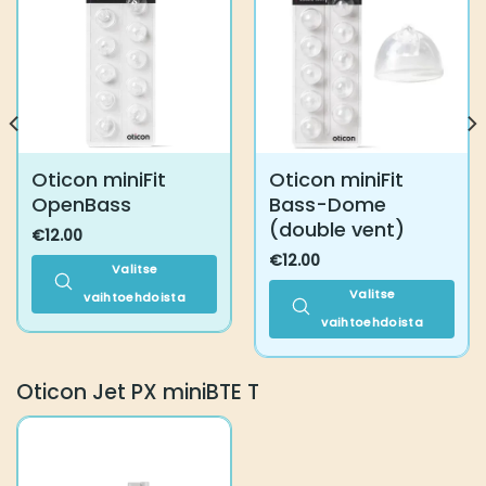
Oticon miniFit
Oticon miniFit
OpenBass
Bass-Dome
(double vent)
€
12.00
€
12.00
Valitse
Valitse
vaihtoehdoista
Tällä
vaihtoehdoista
tuotteella
Tällä
on
tuotteella
Oticon Jet PX miniBTE T
useampi
on
muunnelma.
useampi
Voit
muunnelma.
tehdä
Voit
valinnat