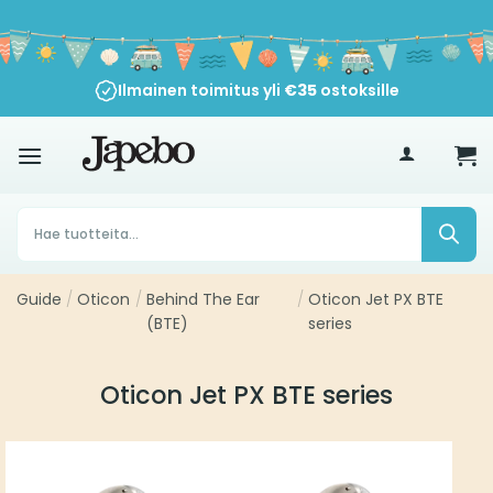
Siirry
sisältöön
Ilmainen toimitus yli
30 päivän peruutusoikeus
€
35
ostoksille
Products
search
Guide
/
Oticon
/
Behind The Ear
/
Oticon Jet PX BTE
(BTE)
series
Oticon Jet PX BTE series