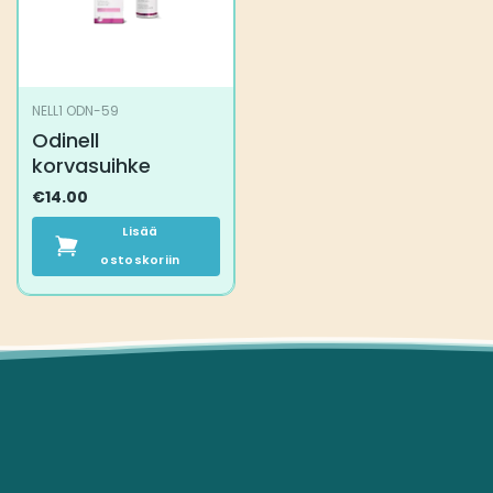
NELL1 ODN-59
Odinell
korvasuihke
€
14.00
Lisää
ostoskoriin