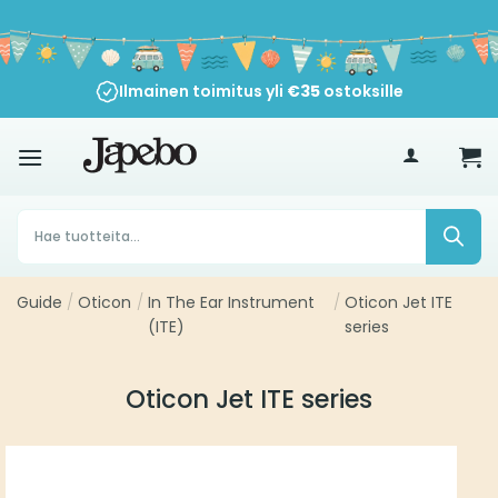
Siirry
sisältöön
Ilmainen toimitus yli
€
35
ostoksille
Products
search
Guide
/
Oticon
/
In The Ear Instrument
/
Oticon Jet ITE
(ITE)
series
Oticon Jet ITE series