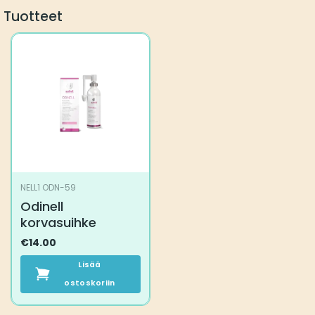
Tuotteet
NELL1 ODN-59
Odinell
korvasuihke
€
14.00
Lisää
ostoskoriin