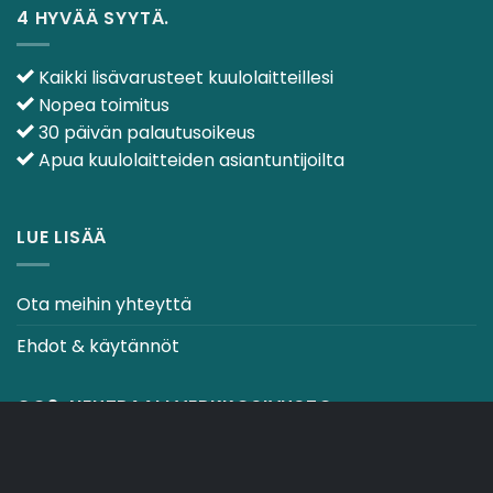
4 HYVÄÄ SYYTÄ.
Kaikki lisävarusteet kuulolaitteillesi
Nopea toimitus
30 päivän palautusoikeus
Apua kuulolaitteiden asiantuntijoilta
LUE LISÄÄ
Ota meihin yhteyttä
Ehdot & käytännöt
CO2-NEUTRAALI VERKKOSIVUSTO