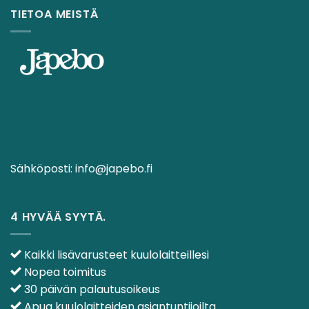
TIETOA MEISTÄ
Sähköposti:
info@japebo.fi
4 HYVÄÄ SYYTÄ.
Kaikki lisävarusteet kuulolaitteillesi
Nopea toimitus
30 päivän palautusoikeus
Apua kuulolaitteiden asiantuntijoilta