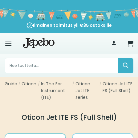
Siirry
sisältöön
Ilmainen toimitus yli
€
35
ostoksille
Products
search
Guide
/
Oticon
/
In The Ear
/
Oticon
/
Oticon Jet ITE
Instrument
Jet ITE
FS (Full Shell)
(ITE)
series
Oticon Jet ITE FS (Full Shell)