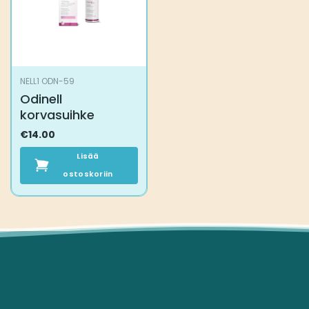
NELL1 ODN-59
Odinell
korvasuihke
€
14.00
Lisää
ostoskoriin