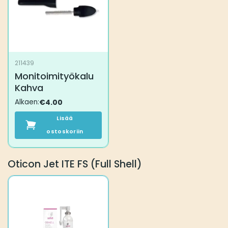
211439
Monitoimityökalu
Kahva
Alkaen:
€
4.00
Lisää
ostoskoriin
Oticon Jet ITE FS (Full Shell)