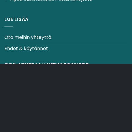
LUE LISÄÄ
Ota meihin yhteyttä
Ehdot & käytännöt
CO2-NEUTRAALI VERKKOSIVUSTO
OSTOSKORI
TOIMITUSEHDOT
Copyright 2026 ©
Japebo