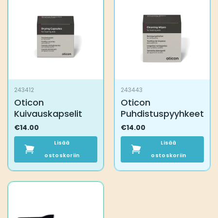
243412
243443
Oticon
Oticon
Kuivauskapselit
Puhdistuspyyhkeet
€
14.00
€
14.00
Lisää
Lisää
ostoskoriin
ostoskoriin