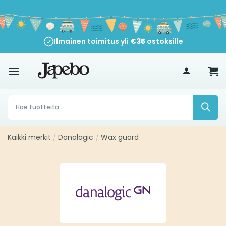
Siirry
sisältöön
Ilmainen toimitus yli
€
35
ostoksille
Products
search
Kaikki merkit
/
Danalogic
/
Wax guard