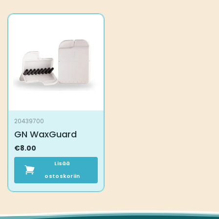
20439700
GN WaxGuard
€
8.00
Lisää
ostoskoriin