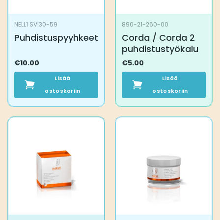
NELL1 SVI30-59
890-21-260-00
Puhdistuspyyhkeet
Corda / Corda 2
puhdistustyökalu
€
10.00
€
5.00
Lisää
Lisää
ostoskoriin
ostoskoriin