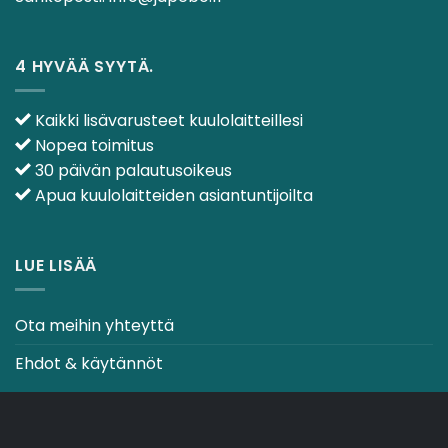
4 HYVÄÄ SYYTÄ.
Kaikki lisävarusteet kuulolaitteillesi
Nopea toimitus
30 päivän palautusoikeus
Apua kuulolaitteiden asiantuntijoilta
LUE LISÄÄ
Ota meihin yhteyttä
Ehdot & käytännöt
CO2-NEUTRAALI VERKKOSIVUSTO