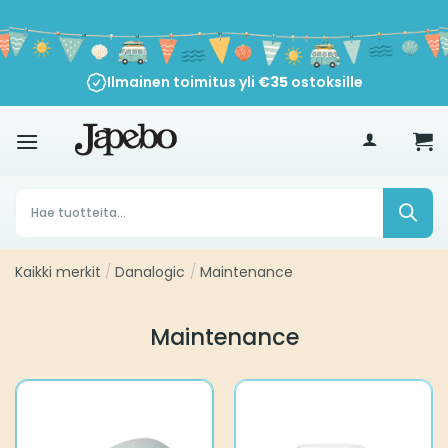
Siirry
sisältöön
Ilmainen toimitus yli
€
35
ostoksille
Products
search
Kaikki merkit
/
Danalogic
/
Maintenance
Maintenance