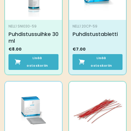
NELL1 SNI030-59
NELL1 20CP-59
Puhdistussuihke 30
Puhdistustabletti
ml
€
8.00
€
7.00
Lisää
Lisää
ostoskoriin
ostoskoriin