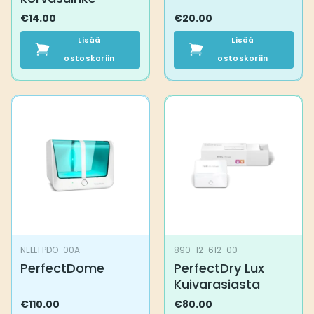
€
14.00
€
20.00
Lisää
Lisää
ostoskoriin
ostoskoriin
NELL1 PDO-00A
890-12-612-00
PerfectDome
PerfectDry Lux
Kuivarasiasta
€
110.00
€
80.00