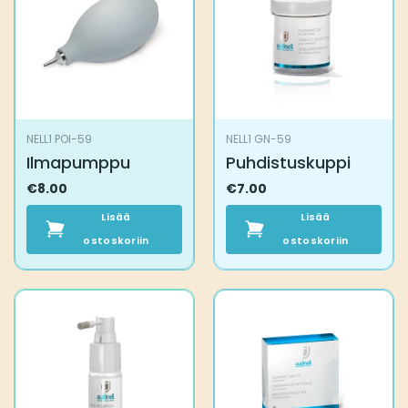
NELL1 POI-59
NELL1 GN-59
Ilmapumppu
Puhdistuskuppi
€
8.00
€
7.00
Lisää
Lisää
ostoskoriin
ostoskoriin