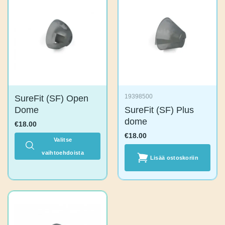
useampi
useampi
muunnelma.
muunnelma.
Voit
Voit
tehdä
tehdä
valinnat
valinnat
tuotteen
tuotteen
sivulla.
sivulla.
SureFit (SF) Open
19398500
Dome
SureFit (SF) Plus
dome
€
18.00
€
18.00
Valitse
Lisää
vaihtoehdoista
Tällä
ostoskoriin
tuotteella
on
useampi
muunnelma.
Voit