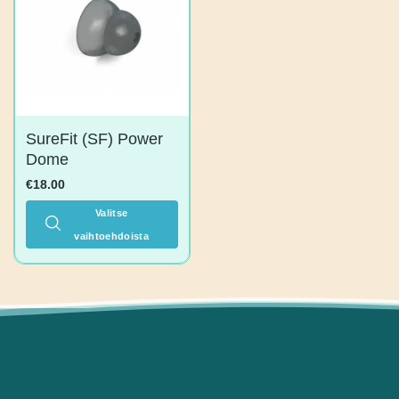
tehdä
valinnat
tuotteen
sivulla.
SureFit (SF) Power
Dome
€
18.00
Valitse
vaihtoehdoista
Tällä
tuotteella
on
useampi
muunnelma.
Voit
tehdä
valinnat