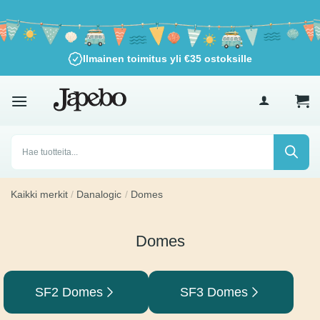
Siirry
sisältöön
Ilmainen toimitus yli
€
35
ostoksille
Products
search
Kaikki merkit
/
Danalogic
/
Domes
Domes
SF2 Domes
SF3 Domes