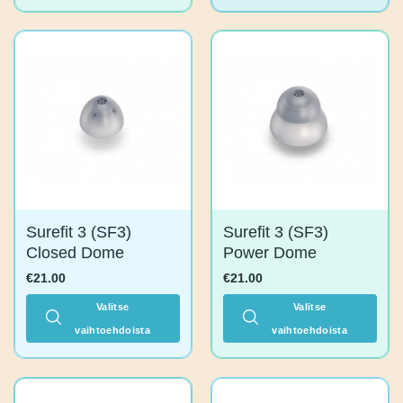
tuotteella
on
useampi
muunnelma.
Voit
tehdä
valinnat
tuotteen
sivulla.
Surefit 3 (SF3)
Surefit 3 (SF3)
Closed Dome
Power Dome
€
21.00
€
21.00
Valitse
Valitse
vaihtoehdoista
vaihtoehdoista
Tällä
Tällä
tuotteella
tuotteella
on
on