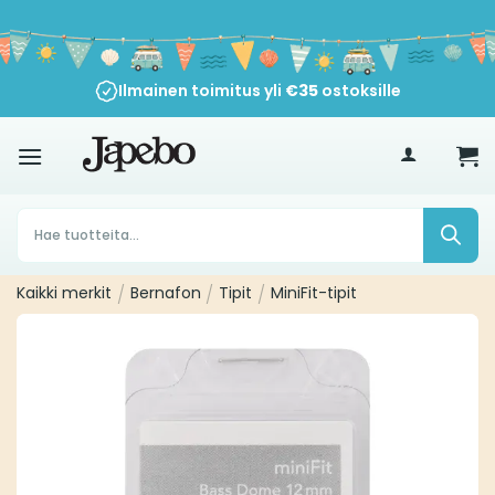
Siirry
sisältöön
Ilmainen toimitus yli
€
35
ostoksille
Products
search
Kaikki merkit
/
Bernafon
/
Tipit
/
MiniFit-tipit