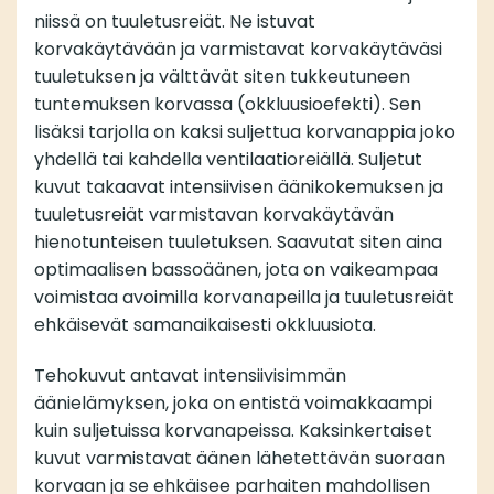
niissä on tuuletusreiät. Ne istuvat
korvakäytävään ja varmistavat korvakäytäväsi
tuuletuksen ja välttävät siten tukkeutuneen
tuntemuksen korvassa (okkluusioefekti). Sen
lisäksi tarjolla on kaksi suljettua korvanappia joko
yhdellä tai kahdella ventilaatioreiällä. Suljetut
kuvut takaavat intensiivisen äänikokemuksen ja
tuuletusreiät varmistavan korvakäytävän
hienotunteisen tuuletuksen. Saavutat siten aina
optimaalisen bassoäänen, jota on vaikeampaa
voimistaa avoimilla korvanapeilla ja tuuletusreiät
ehkäisevät samanaikaisesti okkluusiota.
Tehokuvut antavat intensiivisimmän
äänielämyksen, joka on entistä voimakkaampi
kuin suljetuissa korvanapeissa. Kaksinkertaiset
kuvut varmistavat äänen lähetettävän suoraan
korvaan ja se ehkäisee parhaiten mahdollisen