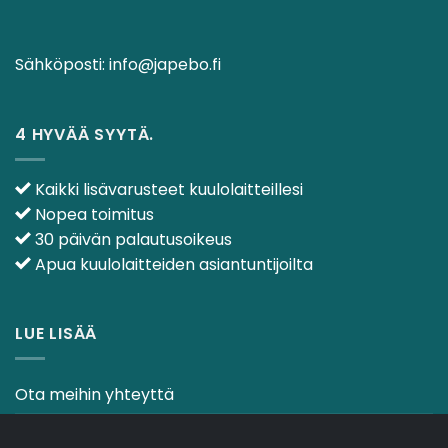
Sähköposti:
info@japebo.fi
4 HYVÄÄ SYYTÄ.
Kaikki lisävarusteet kuulolaitteillesi
Nopea toimitus
30 päivän palautusoikeus
Apua kuulolaitteiden asiantuntijoilta
LUE LISÄÄ
Ota meihin yhteyttä
Ehdot & käytännöt