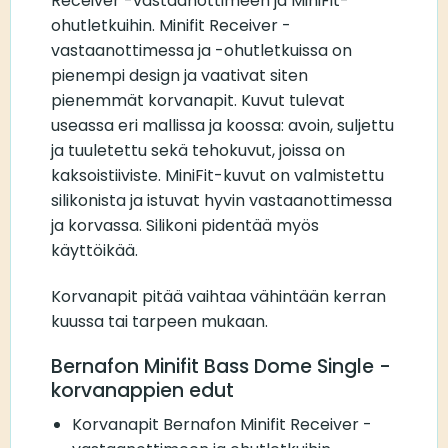
Receiver -vastaanottimeen ja MiniFit-
ohutletkuihin. Minifit Receiver -
vastaanottimessa ja -ohutletkuissa on
pienempi design ja vaativat siten
pienemmät korvanapit. Kuvut tulevat
useassa eri mallissa ja koossa: avoin, suljettu
ja tuuletettu sekä tehokuvut, joissa on
kaksoistiiviste. MiniFit-kuvut on valmistettu
silikonista ja istuvat hyvin vastaanottimessa
ja korvassa. Silikoni pidentää myös
käyttöikää.
Korvanapit pitää vaihtaa vähintään kerran
kuussa tai tarpeen mukaan.
Bernafon Minifit Bass Dome Single -
korvanappien edut
Korvanapit Bernafon Minifit Receiver -