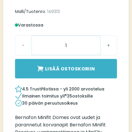
Malli/Tuotenro
: 149313
Varastossa
Bernafon MiniFit Bass Dome Single 12 mm määrä
LISÄÄ OSTOSKORIIN
4.5 TrustPilotissa - yli 2000 arvostelua
€
Ilmainen toimitus yli
35
ostoksille
30 päivän peruutusoikeus
Bernafon Minifit Domes ovat uudet ja
parannetut korvanapit Bernafon Minifit