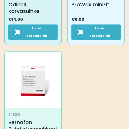
Odinell
ProWax miniFit
korvasuihke
€
14.00
€
8.00
Lisää
Lisää
ostoskoriin
ostoskoriin
248218
Bernafon
Puhdistuspyyhkeet