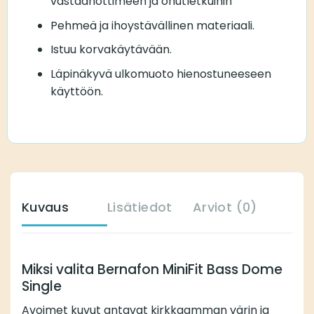
vastaanottimeen ja ohutletkuihin
Pehmeä ja ihoystävällinen materiaali.
Istuu korvakäytävään.
Läpinäkyvä ulkomuoto hienostuneeseen
käyttöön.
Kuvaus
Lisätiedot
Arviot (0)
Miksi valita Bernafon MiniFit Bass Dome
Single
Avoimet kuvut antavat kirkkaamman värin ja