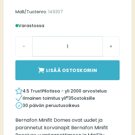
Malli/Tuotenro
: 149307
Varastossa
Bernafon MiniFit Bass Dome Double 8 mm määrä
LISÄÄ OSTOSKORIIN
4.5 TrustPilotissa - yli 2000 arvostelua
€
Ilmainen toimitus yli
35
ostoksille
30 päivän peruutusoikeus
Bernafon Minifit Domes ovat uudet ja
parannetut korvanapit Bernafon Minifit