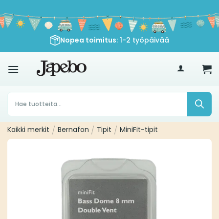
Siirry
sisältöön
Ilmainen toimitus yli
Nopea toimitus
: 1-2 työpäivää
€
35
ostoksille
Products
search
Kaikki merkit
/
Bernafon
/
Tipit
/
MiniFit-tipit