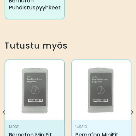
Bernafon
Puhdistuspyyhkeet
Tutustu myös
149311
149310
Bernafon MiniFit
Bernafon MiniFit