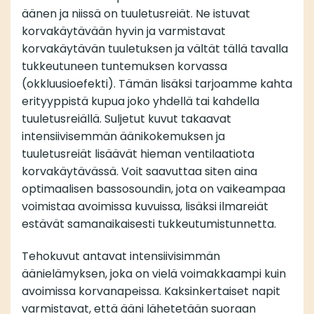
äänen ja niissä on tuuletusreiät. Ne istuvat
korvakäytävään hyvin ja varmistavat
korvakäytävän tuuletuksen ja vältät tällä tavalla
tukkeutuneen tuntemuksen korvassa
(okkluusioefekti). Tämän lisäksi tarjoamme kahta
erityyppistä kupua joko yhdellä tai kahdella
tuuletusreiällä. Suljetut kuvut takaavat
intensiivisemmän äänikokemuksen ja
tuuletusreiät lisäävät hieman ventilaatiota
korvakäytävässä. Voit saavuttaa siten aina
optimaalisen bassosoundin, jota on vaikeampaa
voimistaa avoimissa kuvuissa, lisäksi ilmareiät
estävät samanaikaisesti tukkeutumistunnetta.
Tehokuvut antavat intensiivisimmän
äänielämyksen, joka on vielä voimakkaampi kuin
avoimissa korvanapeissa. Kaksinkertaiset napit
varmistavat, että ääni lähetetään suoraan