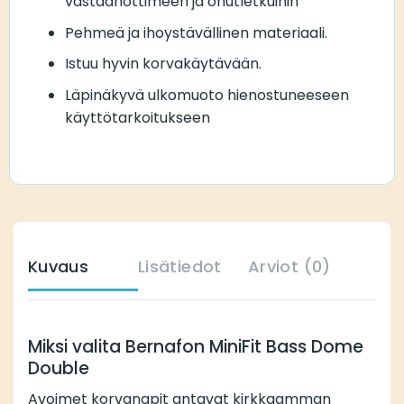
vastaanottimeen ja ohutletkuihin
Pehmeä ja ihoystävällinen materiaali.
Istuu hyvin korvakäytävään.
Läpinäkyvä ulkomuoto hienostuneeseen
käyttötarkoitukseen
Kuvaus
Lisätiedot
Arviot (0)
Miksi valita Bernafon MiniFit Bass Dome
Double
Avoimet korvanapit antavat kirkkaamman