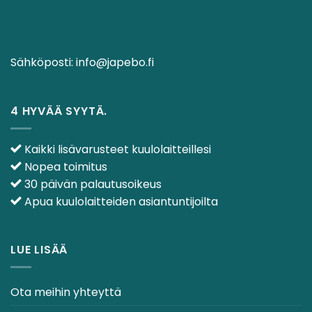
Sähköposti:
info@japebo.fi
4 HYVÄÄ SYYTÄ.
Kaikki lisävarusteet kuulolaitteillesi
Nopea toimitus
30 päivän palautusoikeus
Apua kuulolaitteiden asiantuntijoilta
LUE LISÄÄ
Ota meihin yhteyttä