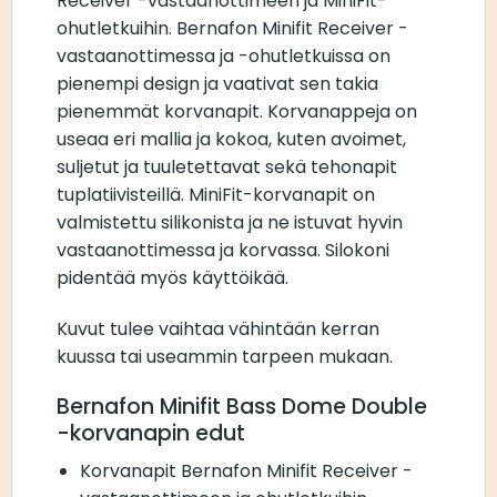
Receiver -vastaanottimeen ja MiniFit-
ohutletkuihin. Bernafon Minifit Receiver -
vastaanottimessa ja -ohutletkuissa on
pienempi design ja vaativat sen takia
pienemmät korvanapit. Korvanappeja on
useaa eri mallia ja kokoa, kuten avoimet,
suljetut ja tuuletettavat sekä tehonapit
tuplatiivisteillä. MiniFit-korvanapit on
valmistettu silikonista ja ne istuvat hyvin
vastaanottimessa ja korvassa. Silokoni
pidentää myös käyttöikää.
Kuvut tulee vaihtaa vähintään kerran
kuussa tai useammin tarpeen mukaan.
Bernafon Minifit Bass Dome Double
-korvanapin edut
Korvanapit Bernafon Minifit Receiver -