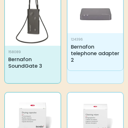
useampi
muunnelma.
Voit
tehdä
valinnat
tuotteen
sivulla.
124396
Bernafon
158089
telephone adapter
Bernafon
2
SoundGate 3