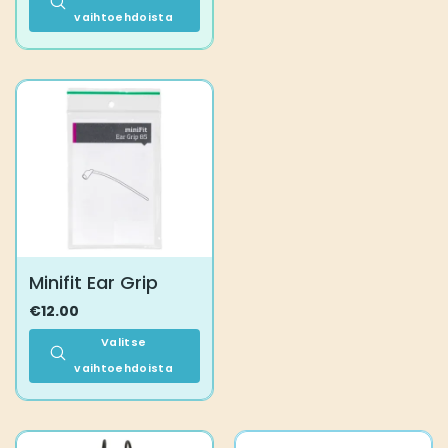
vaihtoehdoista
Tällä
tuotteella
on
useampi
muunnelma.
Voit
tehdä
valinnat
tuotteen
sivulla.
Minifit Ear Grip
€
12.00
Valitse
vaihtoehdoista
Tällä
tuotteella
on