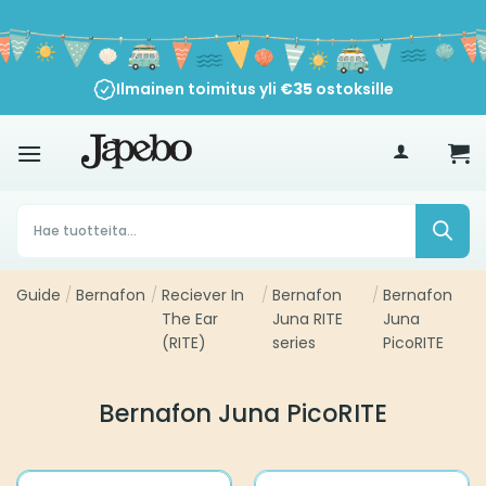
Siirry
sisältöön
Ilmainen toimitus yli
€
35
ostoksille
Products
search
Guide
/
Bernafon
/
Reciever In
/
Bernafon
/
Bernafon
The Ear
Juna RITE
Juna
(RITE)
series
PicoRITE
Bernafon Juna PicoRITE