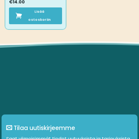
€
14.00
Lisää
ostoskoriin
Tilaa uutiskirjeemme
Saat viimeisimmät tiedot uutuuksista ja tarjouksista.