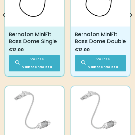
Bernafon MiniFit
Bernafon MiniFit
Bass Dome Single
Bass Dome Double
€
12.00
€
12.00
Valitse
Valitse
vaihtoehdoista
vaihtoehdoista
Tällä
Tällä
tuotteella
tuotteella
on
on
useampi
useampi
muunnelma.
muunnelma.
Voit
Voit
tehdä
tehdä
valinnat
valinnat
tuotteen
tuotteen
sivulla.
sivulla.