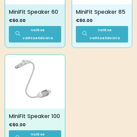
MiniFit Speaker 60
MiniFit Speaker 85
€
60.00
€
60.00
Valitse
Valitse
vaihtoehdoista
vaihtoehdoista
Tällä
Tällä
tuotteella
tuotteella
on
on
useampi
useampi
muunnelma.
muunnelma.
Voit
Voit
tehdä
tehdä
valinnat
valinnat
tuotteen
tuotteen
sivulla.
sivulla.
MiniFit Speaker 100
€
60.00
Valitse