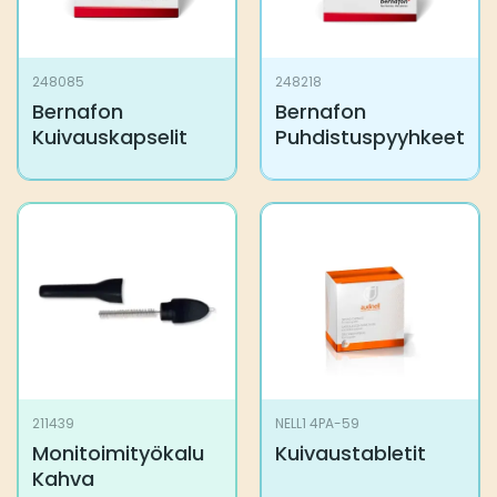
248085
248218
Bernafon
Bernafon
Kuivauskapselit
Puhdistuspyyhkeet
211439
NELL1 4PA-59
Monitoimityökalu
Kuivaustabletit
Kahva