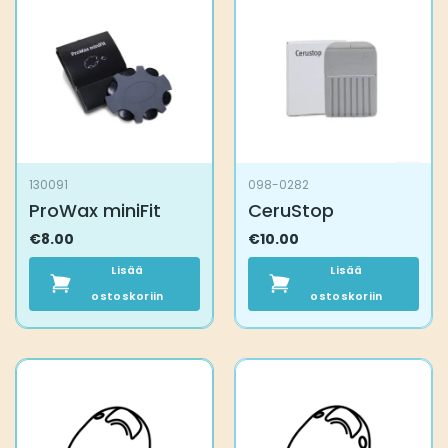
130091
098-0282
ProWax miniFit
CeruStop
€
8.00
€
10.00
Lisää
Lisää
ostoskoriin
ostoskoriin