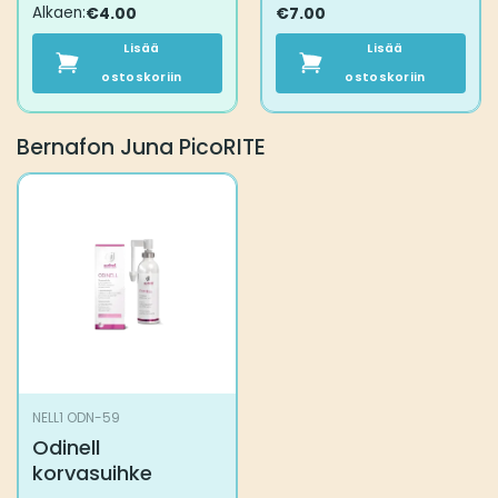
Alkaen:
€
4.00
€
7.00
Lisää
Lisää
ostoskoriin
ostoskoriin
Bernafon Juna PicoRITE
NELL1 ODN-59
Odinell
korvasuihke