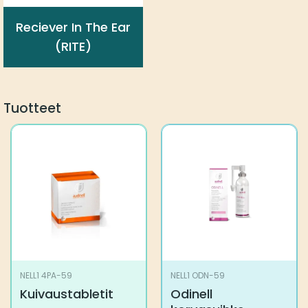
Reciever In The Ear
(RITE)
Tuotteet
NELL1 4PA-59
NELL1 ODN-59
Kuivaustabletit
Odinell