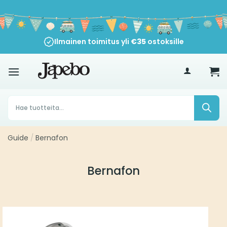
Siirry
sisältöön
Ilmainen toimitus yli
€
35
ostoksille
Products
search
Guide
/
Bernafon
Bernafon