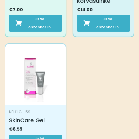
korvasuihke
€
7.00
€
14.00
Lisää
Lisää
ostoskoriin
ostoskoriin
NELL1 GL-59
SkinCare Gel
€
6.59
Lisää