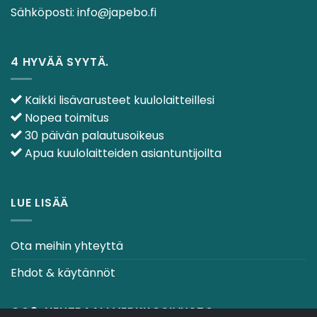
Sähköposti:
info@japebo.fi
4 HYVÄÄ SYYTÄ.
Kaikki lisävarusteet kuulolaitteillesi
Nopea toimitus
30 päivän palautusoikeus
Apua kuulolaitteiden asiantuntijoilta
LUE LISÄÄ
Ota meihin yhteyttä
Ehdot & käytännöt
CO2-NEUTRAALI VERKKOSIVUSTO