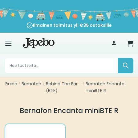
Siirry
sisältöön
Ilmainen toimitus yli
€
35
ostoksille
Products
search
Guide
/
Bernafon
/
Behind The Ear
/
Bernafon Encanta
(BTE)
miniBTE R
Bernafon Encanta miniBTE R