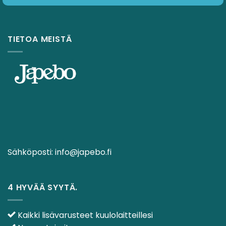
TIETOA MEISTÄ
Sähköposti:
info@japebo.fi
4 HYVÄÄ SYYTÄ.
Kaikki lisävarusteet kuulolaitteillesi