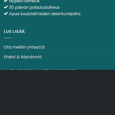
Nopea toimitus
30 päivän palautusoikeus
Apua kuulolaitteiden asiantuntijoilta
LUE LISÄÄ
Ota meihin yhteyttä
Ehdot & käytännöt
CO2-NEUTRAALI VERKKOSIVUSTO
OSTOSKORI
TOIMITUSEHDOT