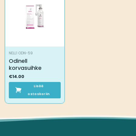
NELL1 ODN-59
Odinell
korvasuihke
€
14.00
Lisää
ostoskoriin