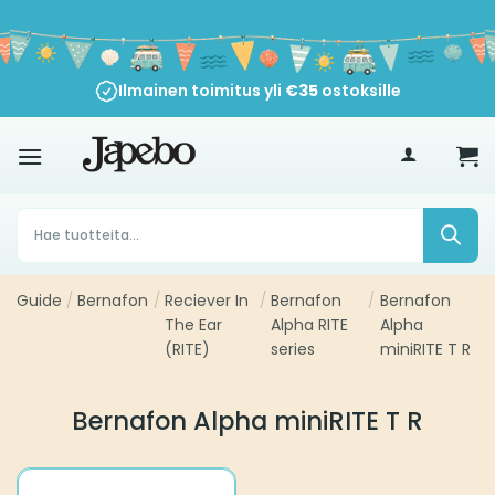
Siirry
sisältöön
Ilmainen toimitus yli
€
35
ostoksille
Products
search
Guide
/
Bernafon
/
Reciever In
/
Bernafon
/
Bernafon
The Ear
Alpha RITE
Alpha
(RITE)
series
miniRITE T R
Bernafon Alpha miniRITE T R