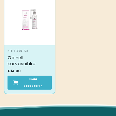
NELL1 ODN-59
Odinell
korvasuihke
€
14.00
Lisää
ostoskoriin