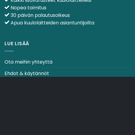
Kaikki lisävarusteet kuulolaitteillesi
Nopea toimitus
30 päivän palautusoikeus
Apua kuulolaitteiden asiantuntijoilta
LUE LISÄÄ
Ota meihin yhteyttä
Ehdot & käytännöt
CO2-NEUTRAALI VERKKOSIVUSTO