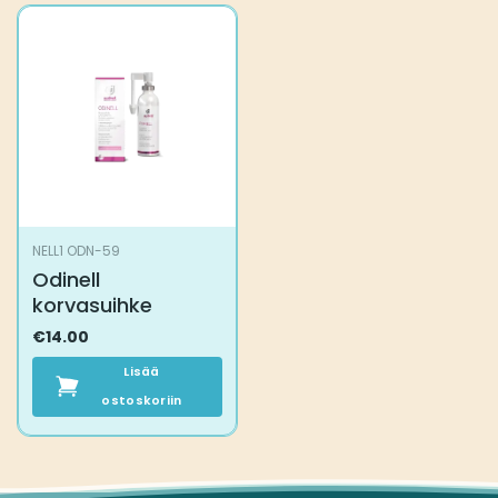
NELL1 ODN-59
Odinell
korvasuihke
€
14.00
Lisää
ostoskoriin