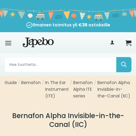
Siirry
sisältöön
Ilmainen toimitus yli
€
35
ostoksille
Products
search
Guide
/
Bernafon
/
In The Ear
/
Bernafon
/
Bernafon Alpha
Instrument
Alpha ITE
Invisible-in-
(ITE)
series
the-Canal (IIC)
Bernafon Alpha Invisible-in-the-
Canal (IIC)