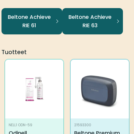
Beltone Achieve
Beltone Achieve
RIE 61
RIE 63
Tuotteet
NELL1 ODN-59
21593300
Odinell
Beltone Premium