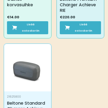
korvasuihke
Charger Achieve
RIE
€
14.00
€
220.00
Lisää
Lisää
ostoskoriin
ostoskoriin
21625800
Beltone Standard