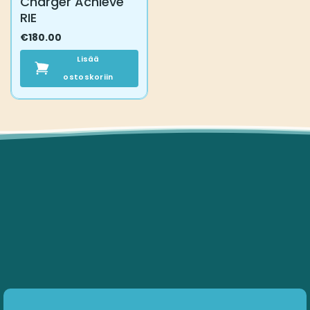
Charger Achieve
RIE
€
180.00
Lisää
ostoskoriin