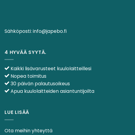
Sähköposti:
info@japebo.fi
4 HYVÄÄ SYYTÄ.
Kaikki lisävarusteet kuulolaitteillesi
Nopea toimitus
30 päivän palautusoikeus
Apua kuulolaitteiden asiantuntijoilta
LUE LISÄÄ
Ota meihin yhteyttä