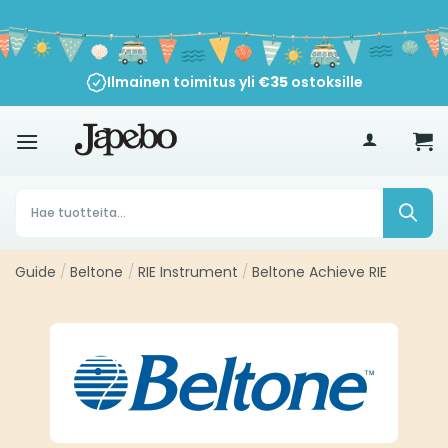
Siirry
sisältöön
Ilmainen toimitus yli
€
35
ostoksille
Products
search
Guide
/
Beltone
/
RIE Instrument
/
Beltone Achieve RIE