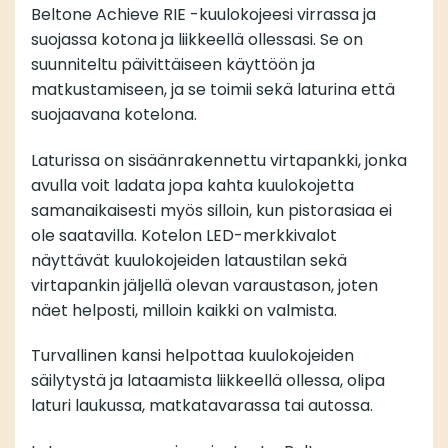
Beltone Achieve RIE -kuulokojeesi virrassa ja
suojassa kotona ja liikkeellä ollessasi. Se on
suunniteltu päivittäiseen käyttöön ja
matkustamiseen, ja se toimii sekä laturina että
suojaavana kotelona.
Laturissa on sisäänrakennettu virtapankki, jonka
avulla voit ladata jopa kahta kuulokojetta
samanaikaisesti myös silloin, kun pistorasiaa ei
ole saatavilla. Kotelon LED-merkkivalot
näyttävät kuulokojeiden lataustilan sekä
virtapankin jäljellä olevan varaustason, joten
näet helposti, milloin kaikki on valmista.
Turvallinen kansi helpottaa kuulokojeiden
säilytystä ja lataamista liikkeellä ollessa, olipa
laturi laukussa, matkatavarassa tai autossa.