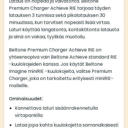
Lataus on nopeaa ja vaivatonta. Beltone
Premium Charger Achieve RIE tarjoaa täyden
latauksen 3 tunnissa sekä pikalatauksen 30
minuutissa, kun tarvitset nopeasti lisää virtaa.
Laturi käyttää langatonta, kontaktitonta latausta
ja siinä on vakaa, tyylikäs muotoilu.
Beltone Premium Charger Achieve RIE on
yhteensopiva vain Beltone Achieve standard RIE
-kuulokojeiden kanssa. Jos käytät Beltone
Imagine miniRIE -kuulokojeita, valitse Premium
Charger, joka on tarkoitettu erityisesti miniRIE-
malleille.
Ominaisuudet:
Kannettava laturi sisäänrakennetulla
virtapankilla
Lataa jopa kahta kuulokojetta samanaikaisesti