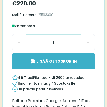
€
220.00
Malli/Tuotenro
: 21593300
Varastossa
Beltone Premium Charger Achieve RIE määrä
LISÄÄ OSTOSKORIIN
4.5 TrustPilotissa - yli 2000 arvostelua
€
Ilmainen toimitus yli
35
ostoksille
30 päivän peruutusoikeus
Beltone Premium Charger Achieve RIE on
kannettava laturi Beltone Achieve RIE -