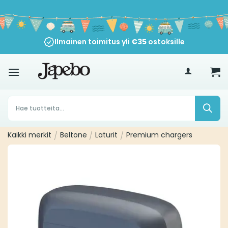
Siirry
sisältöön
Ilmainen toimitus yli
€
35
ostoksille
Products
search
Kaikki merkit
/
Beltone
/
Laturit
/
Premium chargers