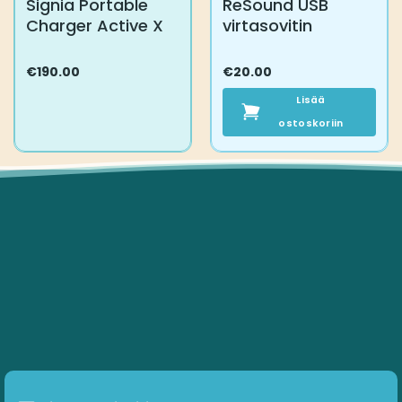
Signia Portable
ReSound USB
Charger Active X
virtasovitin
€
190.00
€
20.00
Lisää
ostoskoriin