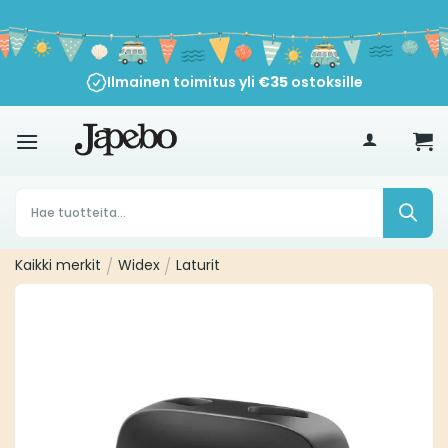
Siirry
sisältöön
Ilmainen toimitus yli
€
35
ostoksille
Products
search
Kaikki merkit
/
Widex
/
Laturit