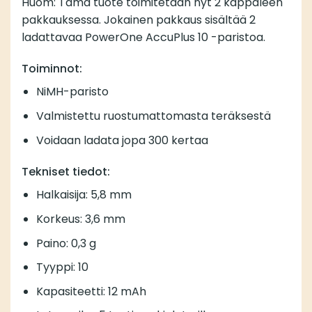
Huom: Tämä tuote toimitetaan nyt 2 kappaleen
pakkauksessa. Jokainen pakkaus sisältää 2
ladattavaa PowerOne AccuPlus 10 -paristoa.
Toiminnot:
NiMH-paristo
Valmistettu ruostumattomasta teräksestä
Voidaan ladata jopa 300 kertaa
Tekniset tiedot:
Halkaisija: 5,8 mm
Korkeus: 3,6 mm
Paino: 0,3 g
Tyyppi: 10
Kapasiteetti: 12 mAh