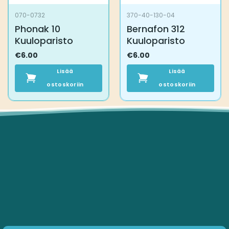
070-0732
370-40-130-04
Phonak 10
Bernafon 312
Kuuloparisto
Kuuloparisto
€
6.00
€
6.00
Lisää
Lisää
ostoskoriin
ostoskoriin