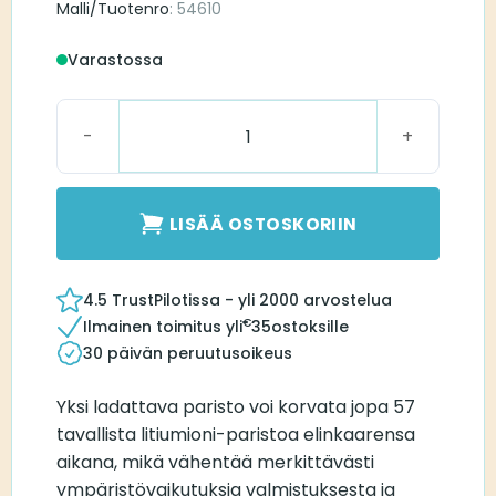
Malli/Tuotenro
: 54610
Varastossa
PowerOne AccuPlus 10 määrä
LISÄÄ OSTOSKORIIN
4.5 TrustPilotissa - yli 2000 arvostelua
€
Ilmainen toimitus yli
35
ostoksille
30 päivän peruutusoikeus
Yksi ladattava paristo voi korvata jopa 57
tavallista litiumioni-paristoa elinkaarensa
aikana, mikä vähentää merkittävästi
ympäristövaikutuksia valmistuksesta ja