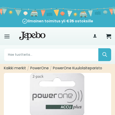
Siirry
sisältöön
Ilmainen toimitus yli
€
35
ostoksille
Products
search
Kaikki merkit
/
PowerOne
/
PowerOne Kuulolaiteparisto