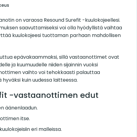
keus
notin on varaosa Resound Surefit -kuulokojeellesi.
uksen saavuttamiseksi voi olla hyödyllistä vaihtaa
yttää kuulokojeesi tuottaman parhaan mahdollisen
uttua epävakaammaksi, sillä vastaanottimet ovat
delle ja kuumuudelle niiden sijainnin vuoksi
anottimen vaihto voi tehokkaasti palauttaa
 hyväksi kuin uudessa laitteessa.
it -vastaanottimen edut
sen äänenlaadun.
ottimen itse.
kuulokojeisiin eri malleissa.