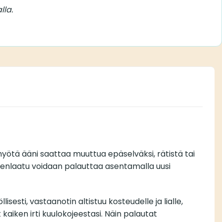
lla.
ötä ääni saattaa muuttua epäselväksi, rätistä tai
änenlaatu voidaan palauttaa asentamalla uusi
esti, vastaanotin altistuu kosteudelle ja lialle,
kaiken irti kuulokojeestasi. Näin palautat