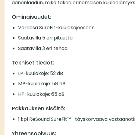
äänenlaadun, mikä takaa erinomaisen kuuloelämykse
Ominaisuudet:
Varaosa SureFit-kuulokojeeseen
Saatavilla 5 eri pituutta
Saatavilla 3 eri tehoa
Tekniset tiedot:
LP-kuulokoje: 52 dB
MP-kuulokoje: 58 dB
HP-kuulokoje: 65 dB
Pakkauksen sisältö:
1 kpl ReSound SureFit™ -täyskorvaava vastaanotin
Yhteensopivuus: