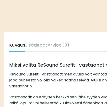
Kuvaus
Lisätiedot
Arviot (0)
Miksi valita ReSound Surefit -vastaanoti
ReSound Surefit -vastaanottimen avulla voit vaihta
jopa puheesta voi olla vaikea saada selvää. Aluksi o
vastaanotin.
Vastaanotin on erityisen herkkä sen läheisyyden vuoks
mikä lopulta voi heikentää kuulokojeesi äänenlaatua.