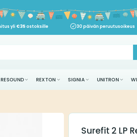
itus yli
€
35
ostoksille
30 päivän peruutusoikeus
RESOUND
REXTON
SIGNIA
UNITRON
W
Surefit 2 LP 