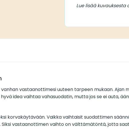
Lue lisää kuvauksesta a
n
a vanhan vastaanottimesi uuteen tarpeen mukaan. Ajan my
n hyvä idea vaihtaa vahasuodatin, mutta jos se ei auta, ä
i korvakäytävään. Vaikka vaihtaisit suodattimen säännöllis
 Siksi vastaanottimen vaihto on välttämätöntä, jotta saat 