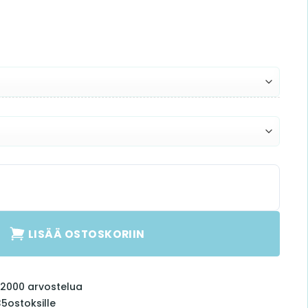
äärä
LISÄÄ OSTOSKORIIN
li 2000 arvostelua
35
ostoksille