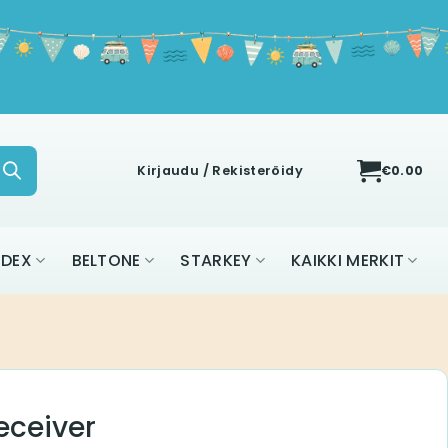
Kirjaudu / Rekisteröidy
€
0.00
IDEX
BELTONE
STARKEY
KAIKKI MERKIT
Receiver