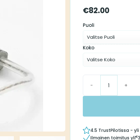
€
82.00
Puoli
Koko
Surefit 2 LP Receiver m
4.5 TrustPilotissa - y
€
Ilmainen toimitus yli