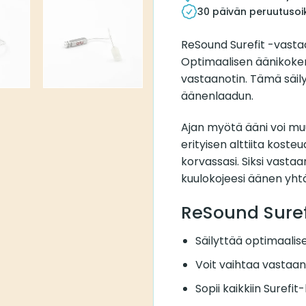
30 päivän peruutusoi
ReSound Surefit -vastaa
Optimaalisen äänikokem
vastaanotin. Tämä säil
äänenlaadun.
Ajan myötä ääni voi mu
erityisen alttiita kosteu
korvassasi. Siksi vasta
kuulokojeesi äänen yhtä
ReSound Suref
Säilyttää optimaali
Voit vaihtaa vastaan
Sopii kaikkiin Surefit-