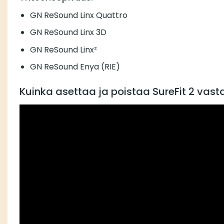
GN ReSound Linx Quattro
GN ReSound Linx 3D
GN ReSound Linx²
GN ReSound Enya (RIE)
Kuinka asettaa ja poistaa SureFit 2 vas