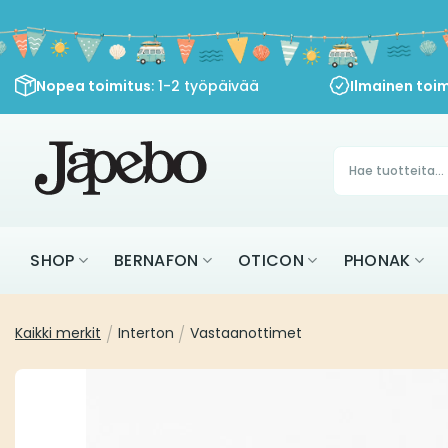
Siirry
sisältöön
Nopea toimitus
: 1-2 työpäivää
Ilmainen toim
Products
search
SHOP
BERNAFON
OTICON
PHONAK
Kaikki merkit
/
Interton
/
Vastaanottimet