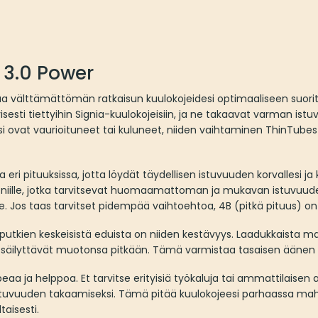
 3.0 Power
oaa välttämättömän ratkaisun kuulokojeidesi optimaaliseen suor
sesti tiettyihin Signia-kuulokojeisiin, ja ne takaavat varman is
i ovat vaurioituneet tai kuluneet, niiden vaihtaminen ThinTubes
ri pituuksissa, jotta löydät täydellisen istuvuuden korvallesi ja k
i niille, jotka tarvitsevat huomaamattoman ja mukavan istuvuuden
le. Jos taas tarvitset pidempää vaihtoehtoa, 4B (pitkä pituus) on t
putkien keskeisistä eduista on niiden kestävyys. Laadukkaista ma
a säilyttävät muotonsa pitkään. Tämä varmistaa tasaisen äänen si
 ja helppoa. Et tarvitse erityisiä työkaluja tai ammattilaisen a
 istuvuuden takaamiseksi. Tämä pitää kuulokojeesi parhaassa ma
aisesti.