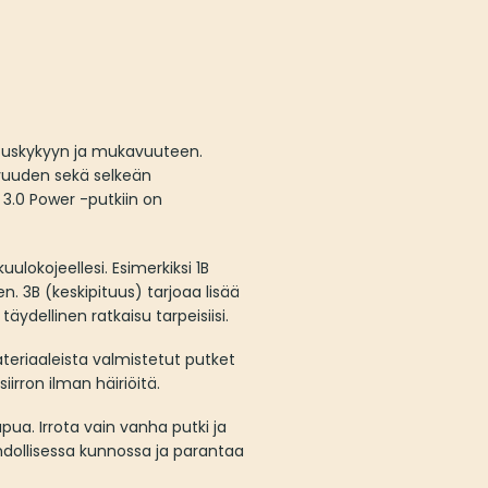
ituskykyyn ja mukavuuteen.
tuvuuden sekä selkeän
 3.0 Power -putkiin on
uulokojeellesi. Esimerkiksi 1B
. 3B (keskipituus) tarjoaa lisää
äydellinen ratkaisu tarpeisiisi.
teriaaleista valmistetut putket
irron ilman häiriöitä.
pua. Irrota vain vanha putki ja
hdollisessa kunnossa ja parantaa