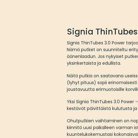
Signia ThinTubes
Signia ThinTubes 3.0 Power tarj
Nämä putket on suunniteltu erityi
äänenlaadun. Jos nykyiset putkes
yksinkertaista ja edullista.
Näitä putkia on saatavana useissa e
(lyhyt pituus) sopii erinomaisest
joustavuutta erimuotoisille korvil
Yksi Signia ThinTubes 3.0 Power -
kestävät päivittäistä kulutusta j
Ohutputkien vaihtaminen on nopeaa
kiinnitä uusi paikalleen varman
kuuntelukokemustasi kokonaisvalt