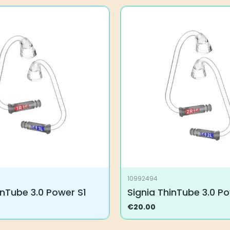
10992494
inTube 3.0 Power S1
Signia ThinTube 3.0 P
€
20.00