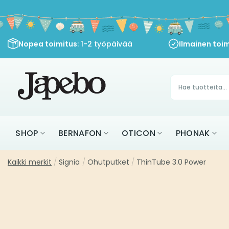
Siirry
sisältöön
Nopea toimitus
: 1-2 työpäivää
Ilmainen toim
Products
search
SHOP
BERNAFON
OTICON
PHONAK
Kaikki merkit
/
Signia
/
Ohutputket
/
ThinTube 3.0 Power