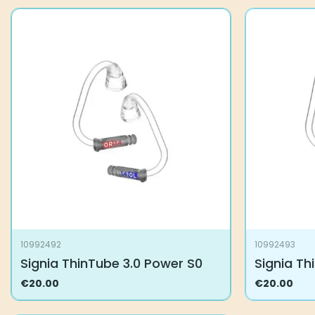
10992492
10992493
Signia ThinTube 3.0 Power S0
Signia Th
€
20.00
€
20.00