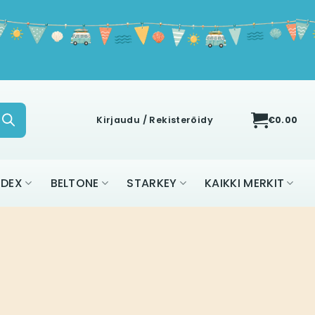
Kirjaudu / Rekisteröidy
€
0.00
IDEX
BELTONE
STARKEY
KAIKKI MERKIT