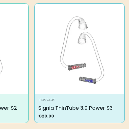
10992495
ower S2
Signia ThinTube 3.0 Power S3
€
20.00