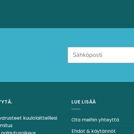
YYTÄ.
LUE LISÄÄ
varusteet kuulolaitteillesi
Ota meihin yhteyttä
mitus
Ehdot & käytännöt
 palautusoikeus