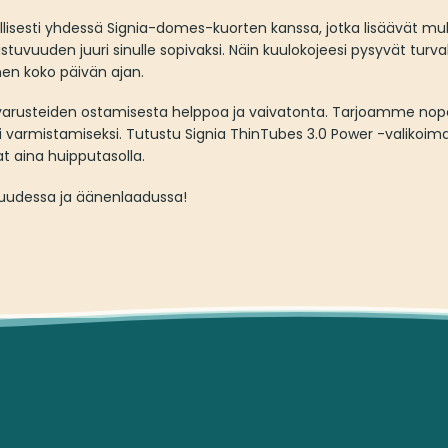
lisesti yhdessä Signia-domes-kuorten kanssa, jotka lisäävät muka
stuvuuden juuri sinulle sopivaksi. Näin kuulokojeesi pysyvät turvall
en koko päivän ajan.
arusteiden ostamisesta helppoa ja vaivatonta. Tarjoamme nope
 varmistamiseksi. Tutustu Signia ThinTubes 3.0 Power -valikoim
vat aina huipputasolla.
vuudessa ja äänenlaadussa!