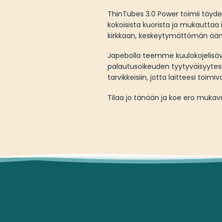
ThinTubes 3.0 Power toimii täydel
kokoisista kuorista ja mukauttaa i
kirkkaan, keskeytymättömän ään
Japebolla teemme kuulokojelisäv
palautusoikeuden tyytyväisyytesi
tarvikkeisiin, jotta laitteesi toimi
Tilaa jo tänään ja koe ero muka