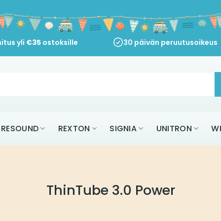
itus yli
€
35
ostoksille
30 päivän peruutusoikeus
RESOUND
REXTON
SIGNIA
UNITRON
W
ThinTube 3.0 Power