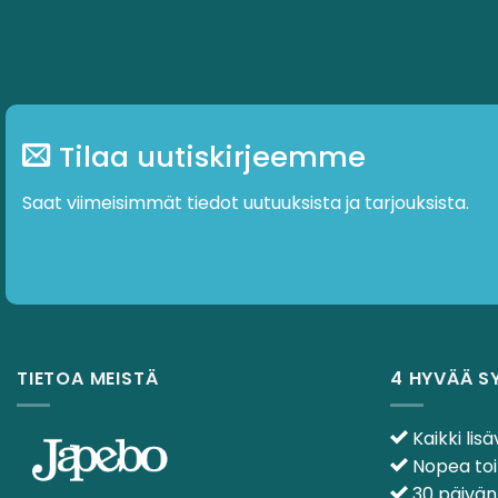
Tilaa uutiskirjeemme
Saat viimeisimmät tiedot uutuuksista ja tarjouksista.
TIETOA MEISTÄ
4 HYVÄÄ S
Kaikki lisä
Nopea toi
30 päivän