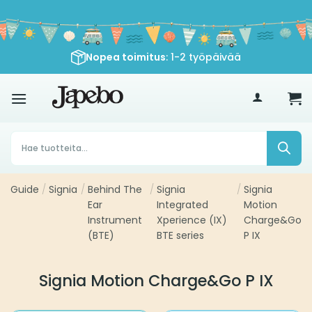
Siirry
sisältöön
Nopea toimitus
: 1-2 työpäivää
€
35
Products
search
Guide
/
Signia
/
Behind The
/
Signia
/
Signia
Ear
Integrated
Motion
Instrument
Xperience (IX)
Charge&Go
(BTE)
BTE series
P IX
Signia Motion Charge&Go P IX