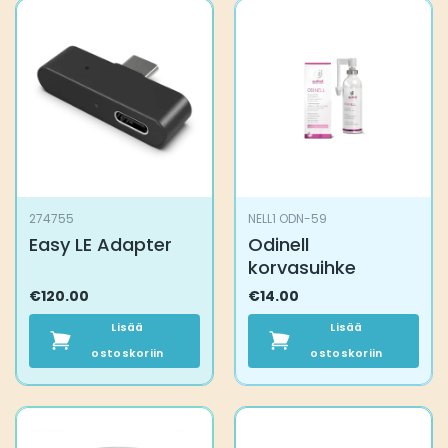
274755
NELL1 ODN-59
Easy LE Adapter
Odinell
korvasuihke
€
120.00
€
14.00
Lisää
Lisää
ostoskoriin
ostoskoriin