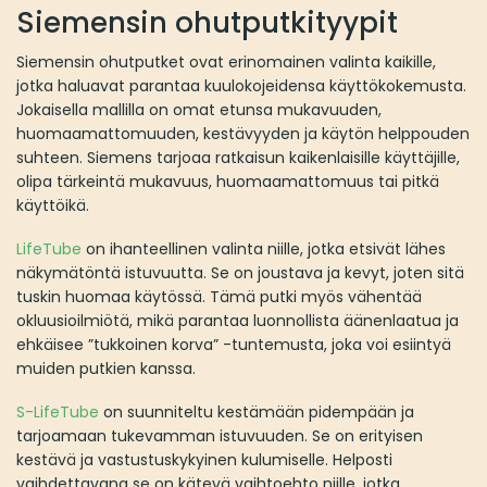
Siemensin ohutputkityypit
Siemensin ohutputket ovat erinomainen valinta kaikille,
jotka haluavat parantaa kuulokojeidensa käyttökokemusta.
Jokaisella mallilla on omat etunsa mukavuuden,
huomaamattomuuden, kestävyyden ja käytön helppouden
suhteen. Siemens tarjoaa ratkaisun kaikenlaisille käyttäjille,
olipa tärkeintä mukavuus, huomaamattomuus tai pitkä
käyttöikä.
LifeTube
on ihanteellinen valinta niille, jotka etsivät lähes
näkymätöntä istuvuutta. Se on joustava ja kevyt, joten sitä
tuskin huomaa käytössä. Tämä putki myös vähentää
okluusioilmiötä, mikä parantaa luonnollista äänenlaatua ja
ehkäisee ”tukkoinen korva” -tuntemusta, joka voi esiintyä
muiden putkien kanssa.
S-LifeTube
on suunniteltu kestämään pidempään ja
tarjoamaan tukevamman istuvuuden. Se on erityisen
kestävä ja vastustuskykyinen kulumiselle. Helposti
vaihdettavana se on kätevä vaihtoehto niille, jotka