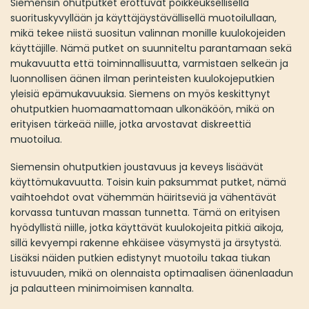
Siemensin ohutputket erottuvat poikkeuksellisella
suorituskyvyllään ja käyttäjäystävällisellä muotoilullaan,
mikä tekee niistä suositun valinnan monille kuulokojeiden
käyttäjille. Nämä putket on suunniteltu parantamaan sekä
mukavuutta että toiminnallisuutta, varmistaen selkeän ja
luonnollisen äänen ilman perinteisten kuulokojeputkien
yleisiä epämukavuuksia. Siemens on myös keskittynyt
ohutputkien huomaamattomaan ulkonäköön, mikä on
erityisen tärkeää niille, jotka arvostavat diskreettiä
muotoilua.
Siemensin ohutputkien joustavuus ja keveys lisäävät
käyttömukavuutta. Toisin kuin paksummat putket, nämä
vaihtoehdot ovat vähemmän häiritseviä ja vähentävät
korvassa tuntuvan massan tunnetta. Tämä on erityisen
hyödyllistä niille, jotka käyttävät kuulokojeita pitkiä aikoja,
sillä kevyempi rakenne ehkäisee väsymystä ja ärsytystä.
Lisäksi näiden putkien edistynyt muotoilu takaa tiukan
istuvuuden, mikä on olennaista optimaalisen äänenlaadun
ja palautteen minimoimisen kannalta.