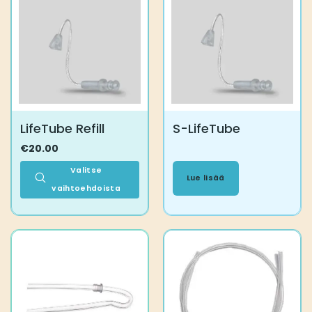
LifeTube Refill
S-LifeTube
€
20.00
Valitse
Lue lisää
vaihtoehdoista
Tällä
tuotteella
on
useampi
muunnelma.
Voit
tehdä