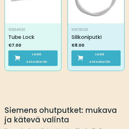
valinnat
tuotteen
sivulla.
10954530
10978026
Tube Lock
Silikoniputki
€
7.00
€
8.00
Lisää
Lisää
ostoskoriin
ostoskoriin
Siemens ohutputket: mukava
ja kätevä valinta