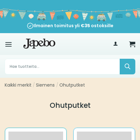
Siirry
sisältöön
Ilmainen toimitus yli
€
35
ostoksille
Products
search
Kaikki merkit
/
Siemens
/
Ohutputket
Ohutputket