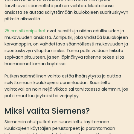
tarvitsevat säännöllistä putken vaihtoa. Muotoilunsa
ansiosta se auttaa säilyttämään kuulokojeen suorituskyvyn
pitkällä aikavälillä.
25 cm silikoniputket
ovat suosittuja niiden edullisuuden ja
mukavuuden ansiosta. Ääniputki, joka yhdistää kuulokojeen
korvanappiin, on vaihdettava säännöllisesti mukavuuden ja
suorituskyvyn ylläpitämiseksi. Tämä putki voidaan leikata
sopivaan pituuteen, ja sen läpinäkyvä rakenne tekee siitä
huomaamattoman käytössä.
Putken säännöllinen vaihto estää ihoärsytystä ja auttaa
säilyttämään kuulokojeesi äänenlaadun. Suositeltu
vaihtoväli on noin neljä viikkoa tai tarvittaessa aiemmin, jos
putki muuttuu jäykäksi tai värjäytyy.
Miksi valita Siemens?
Siemensin ohutputket on suunniteltu täyttämään
kuulokojeen käyttäjien perustarpeet ja parantamaan