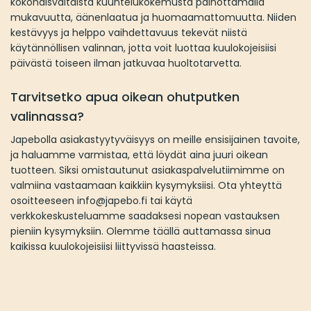
kokonaisvaltaista kuuntelukokemusta painottamalla
mukavuutta, äänenlaatua ja huomaamattomuutta. Niiden
kestävyys ja helppo vaihdettavuus tekevät niistä
käytännöllisen valinnan, jotta voit luottaa kuulokojeisiisi
päivästä toiseen ilman jatkuvaa huoltotarvetta.
Tarvitsetko apua oikean ohutputken
valinnassa?
Japebolla asiakastyytyväisyys on meille ensisijainen tavoite,
ja haluamme varmistaa, että löydät aina juuri oikean
tuotteen. Siksi omistautunut asiakaspalvelutiimimme on
valmiina vastaamaan kaikkiin kysymyksiisi. Ota yhteyttä
osoitteeseen
info@japebo.fi
tai käytä
verkkokeskusteluamme saadaksesi nopean vastauksen
pieniin kysymyksiin. Olemme täällä auttamassa sinua
kaikissa kuulokojeisiisi liittyvissä haasteissa.