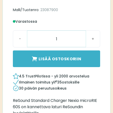
Malli/Tuotenro
: 23087900
Varastossa
ReSound Standard Charger Nexia microRIE 60S mä
LISÄÄ OSTOSKORIIN
4.5 TrustPilotissa - yli 2000 arvostelua
€
Ilmainen toimitus yli
35
ostoksille
30 päivän peruutusoikeus
ReSound Standard Charger Nexia microRIE
60S on kannettava laturi ReSoundin