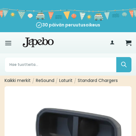
Siirry
sisältöön
30 päivän peruutusoikeus
€
35
Products
search
Kaikki merkit
/
ReSound
/
Laturit
/
Standard Chargers