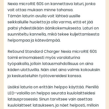
Nexia microRIE 60S on kannettava laturi, jonka
voit ottaa mukaan minne tahansa.
Tämän laturin avulla voit lähteä uusille
seikkailuille huoletta ja olla varma, että et jää
paitsi yhdestäkään äänikokemuksesta. Laturi on
suunniteltu kannella, mikä tekee kuljettamisesta
helpompaa ja kätevämpää.
ReSound Standard Charger Nexia microRIE 60S
toimii erinomaisesti myös varalaturina
työpaikalla, jolloin latausmahdollisuus on aina
käden ulottuvilla. Näin olet aina valmis kokouksiin
ja keskusteluihin työtovereidesi kanssa.
Lisäksi laturia on erittäin helppo käyttää. Pienillä
LED-valoilla on helppo seurata kuulolaitteidesi
latausprosessia. Sinun tarvitsee vain asettaa
kuulolaitteet lataukseen, ja näet helposti, milloin