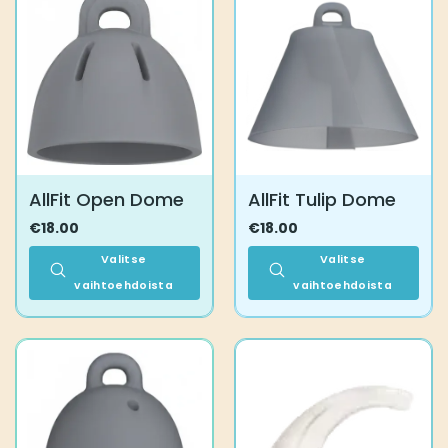
AllFit Open Dome
AllFit Tulip Dome
€
18.00
€
18.00
Valitse
Valitse
vaihtoehdoista
vaihtoehdoista
Tällä
Tällä
tuotteella
tuotteella
on
on
useampi
useampi
muunnelma.
muunnelma.
Voit
Voit
tehdä
tehdä