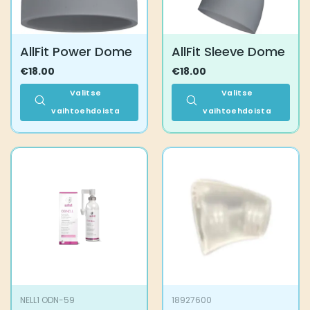
AllFit Power Dome
AllFit Sleeve Dome
€
18.00
€
18.00
Valitse
Valitse
vaihtoehdoista
vaihtoehdoista
Tällä
Tällä
tuotteella
tuotteella
on
on
useampi
useampi
muunnelma.
muunnelma.
Voit
Voit
tehdä
tehdä
valinnat
valinnat
tuotteen
tuotteen
sivulla.
sivulla.
NELL1 ODN-59
18927600