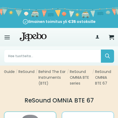
Siirry
sisältöön
Ilmainen toimitus yli
€
35
ostoksille
Products
search
Guide
/
ReSound
/
Behind The Ear
/
ReSound
/
ReSound
Instruments
OMNIA BTE
OMNIA
(BTE)
series
BTE 67
ReSound OMNIA BTE 67