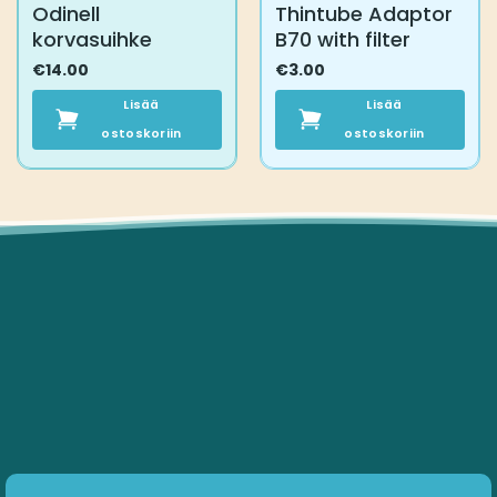
Odinell
Thintube Adaptor
korvasuihke
B70 with filter
€
14.00
€
3.00
Lisää
Lisää
ostoskoriin
ostoskoriin