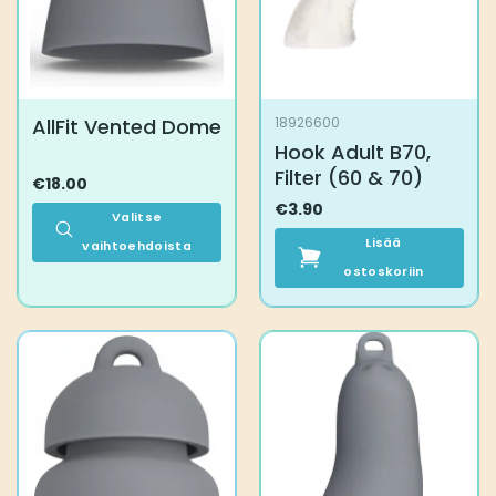
valinnat
valinnat
tuotteen
tuotteen
sivulla.
sivulla.
AllFit Vented Dome
18926600
Hook Adult B70,
Filter (60 & 70)
€
18.00
€
3.90
Valitse
Lisää
vaihtoehdoista
Tällä
ostoskoriin
tuotteella
on
useampi
muunnelma.
Voit
tehdä
valinnat
tuotteen
sivulla.