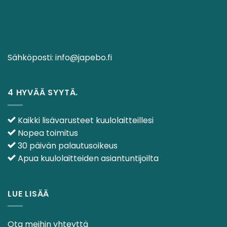
Sähköposti:
info@japebo.fi
4 HYVÄÄ SYYTÄ.
Kaikki lisävarusteet kuulolaitteillesi
Nopea toimitus
30 päivän palautusoikeus
Apua kuulolaitteiden asiantuntijoilta
LUE LISÄÄ
Ota meihin yhteyttä