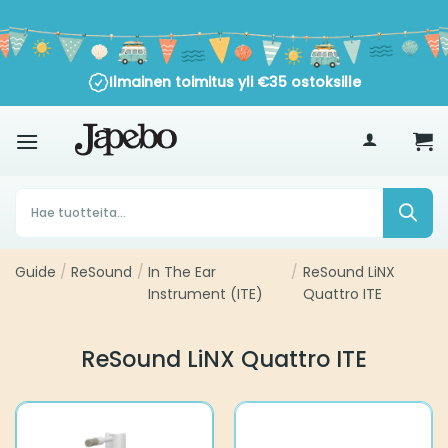
Siirry
sisältöön
Ilmainen toimitus yli
€
35
ostoksille
Products
search
Guide
ReSound
In The Ear Instrument
ReSound LiNX
/
/
/
(ITE)
Quattro ITE
ReSound LiNX Quattro ITE