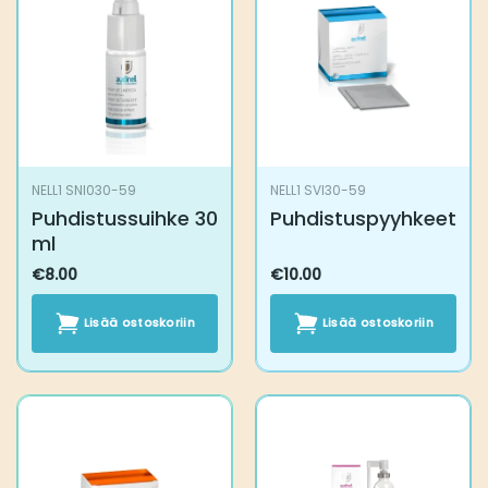
NELL1 SNI030-59
NELL1 SVI30-59
Puhdistussuihke 30
Puhdistuspyyhkeet
ml
€
8.00
€
10.00
Lisää ostoskoriin
Lisää ostoskoriin