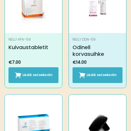
NELL1 4PA-59
NELL1 ODN-59
Kuivaustabletit
Odinell korvasuihke
€
7.00
€
14.00
Lisää ostoskoriin
Lisää ostoskoriin