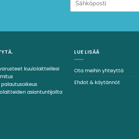
YYTÄ.
LUE LISÄÄ
varusteet kuulolaitteillesi
Ota meihin yhteyttä
mitus
Ehdot & käytännöt
 palautusoikeus
laitteiden asiantuntijoilta