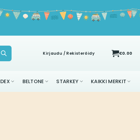
Kirjaudu / Rekisteröidy
€
0.00
IDEX
BELTONE
STARKEY
KAIKKI MERKIT