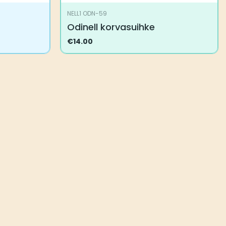
NELL1 ODN-59
Odinell korvasuihke
€
14.00