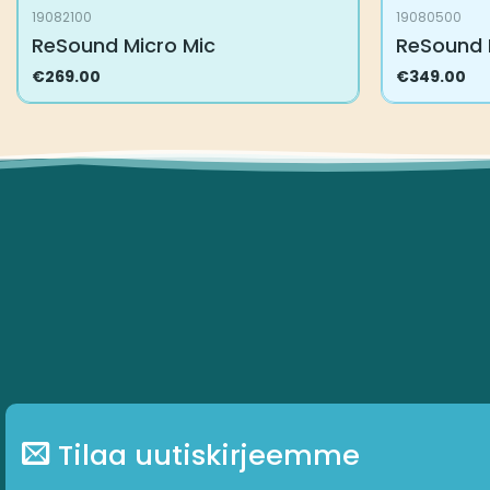
19082100
19080500
ReSound Micro Mic
ReSound M
€
269.00
€
349.00
Tilaa uutiskirjeemme