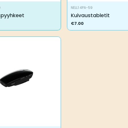
9
NELL1 4PA-59
spyyhkeet
Kuivaustabletit
€
7.00