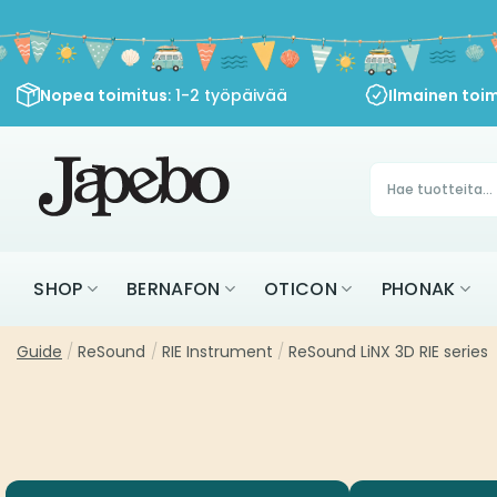
Siirry
sisältöön
Nopea toimitus
: 1-2 työpäivää
Ilmainen toim
Products
search
SHOP
BERNAFON
OTICON
PHONAK
Guide
/
ReSound
/
RIE Instrument
/
ReSound LiNX 3D RIE series