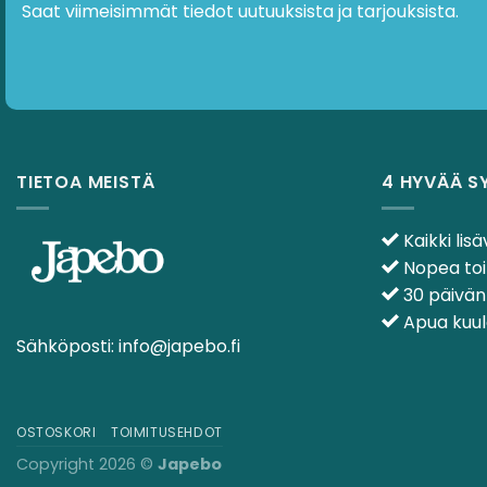
Saat viimeisimmät tiedot uutuuksista ja tarjouksista.
TIETOA MEISTÄ
4 HYVÄÄ S
Kaikki lisä
Nopea toi
30 päivän
Apua kuulo
Sähköposti:
info@japebo.fi
OSTOSKORI
TOIMITUSEHDOT
Copyright 2026 ©
Japebo