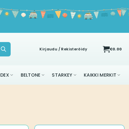
Kirjaudu / Rekisteröidy
€
0.00
IDEX
BELTONE
STARKEY
KAIKKI MERKIT