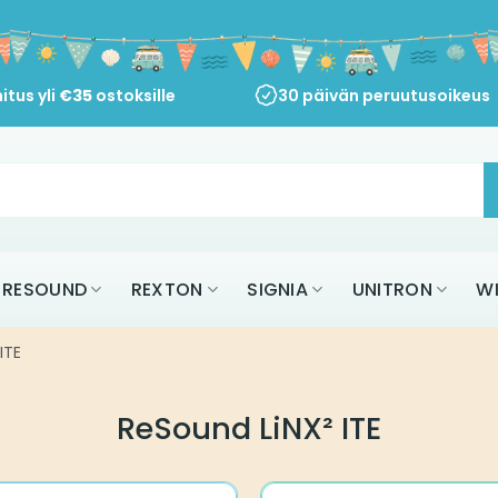
itus yli
€
35
ostoksille
30 päivän peruutusoikeus
RESOUND
REXTON
SIGNIA
UNITRON
W
ITE
ReSound LiNX² ITE