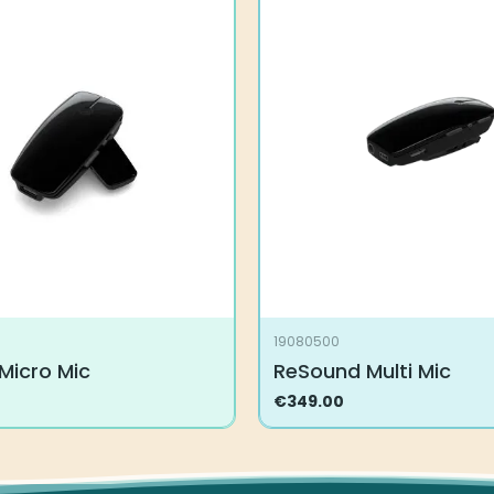
19080500
Micro Mic
ReSound Multi Mic
€
349.00