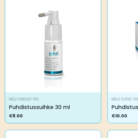
NELL1 SNI030-59
NELL1 SVI30-5
Puhdistussuihke 30 ml
Puhdistu
€
8.00
€
10.00