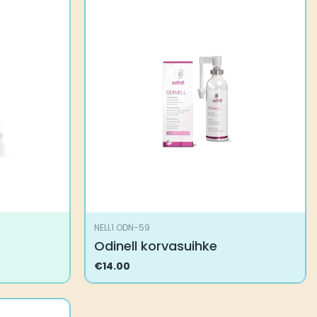
NELL1 ODN-59
Odinell korvasuihke
€
14.00