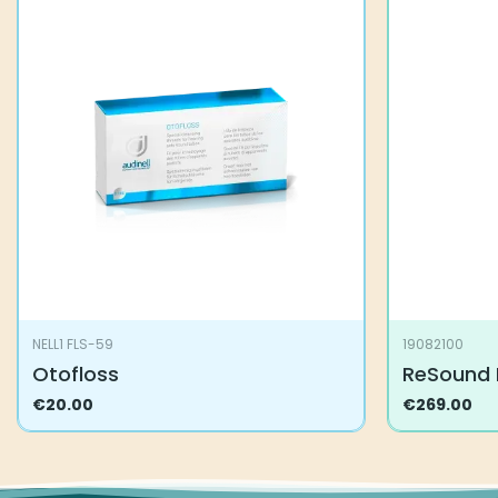
NELL1 FLS-59
19082100
Otofloss
ReSound 
€
20.00
€
269.00