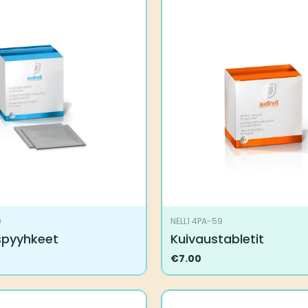
9
NELL1 4PA-59
spyyhkeet
Kuivaustabletit
€
7.00