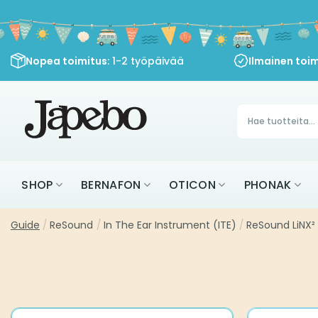
Siirry
sisältöön
Nopea toimitus
: 1-2 työpäivää
Ilmainen toim
Products
search
SHOP
BERNAFON
OTICON
PHONAK
Guide
/
ReSound
/
In The Ear Instrument (ITE)
/
ReSound LiNX² 