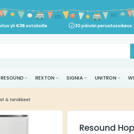
itus yli
€
35
ostoksille
30 päivän peruutusoikeus
RESOUND
REXTON
SIGNIA
UNITRON
W
at & tarvikkeet
Resound Hop