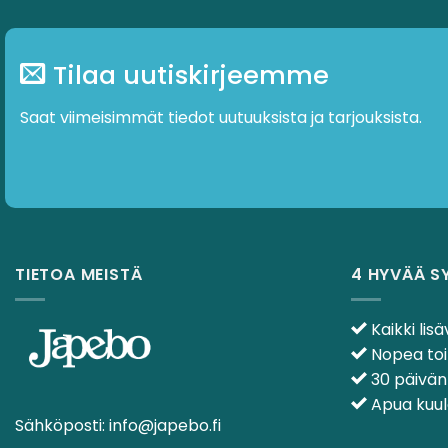
Tilaa uutiskirjeemme
Saat viimeisimmät tiedot uutuuksista ja tarjouksista.
TIETOA MEISTÄ
4 HYVÄÄ S
Kaikki lisä
Nopea toi
30 päivän
Apua kuulo
Sähköposti:
info@japebo.fi