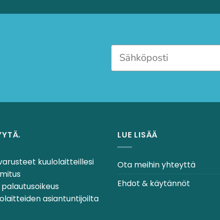
YYTÄ.
LUE LISÄÄ
varusteet kuulolaitteillesi
Ota meihin yhteyttä
mitus
Ehdot & käytännöt
 palautusoikeus
laitteiden asiantuntijoilta