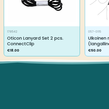
178542
057-0115
Oticon Lanyard Set 2 pcs.
Ulkoinen 
ConnectClip
(langalli
€
18.00
€
50.00