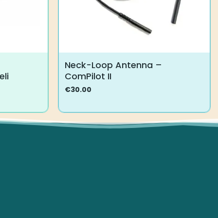
Neck-Loop Antenna –
li
ComPilot II
€
30.00
Tällä
tuotteella
on
useampi
muunnelma.
Voit
tehdä
valinnat
tuotteen
sivulla.