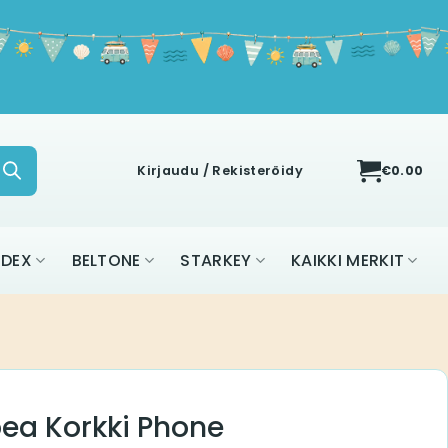
Kirjaudu / Rekisteröidy
€
0.00
IDEX
BELTONE
STARKEY
KAIKKI MERKIT
ea Korkki Phone