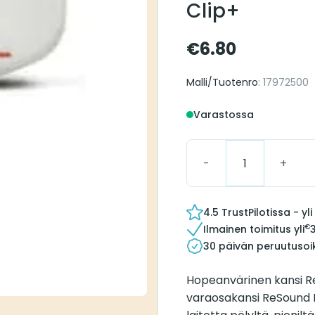
Clip+
€
6.80
Malli/Tuotenro
: 17972500
Varastossa
Resound Hopea Korkki 
4.5 TrustPilotissa - y
€
Ilmainen toimitus yli
30 päivän peruutusoi
Hopeanvärinen kansi R
varaosakansi ReSound P