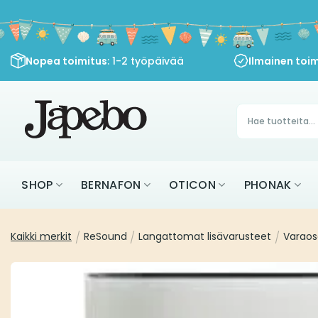
Siirry
sisältöön
Nopea toimitus
: 1-2 työpäivää
Ilmainen toim
Products
search
SHOP
BERNAFON
OTICON
PHONAK
Kaikki merkit
/
ReSound
/
Langattomat lisävarusteet
/
Varaos