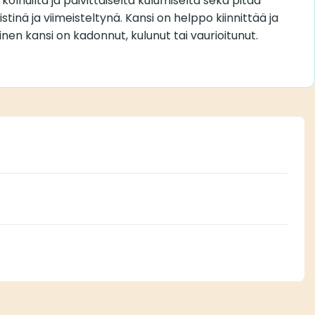
ä kolhuilta ja päivittäiseltä kulumiselta sekä pitää
istinä ja viimeisteltynä. Kansi on helppo kiinnittää ja
äinen kansi on kadonnut, kulunut tai vaurioitunut.