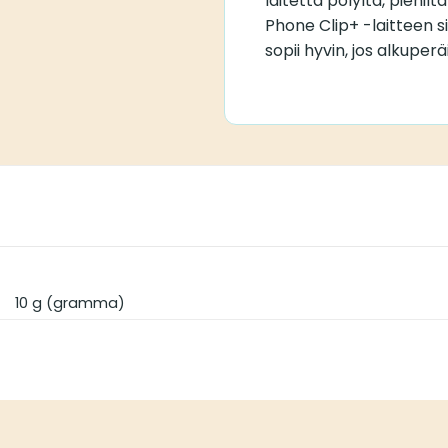
laitetta pölyltä, pienilt
Phone Clip+ -laitteen si
sopii hyvin, jos alkuper
10 g (gramma)