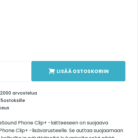
Phone Clip+ määrä
LISÄÄ OSTOSKORIIN
li 2000 arvostelua
35
ostoksille
keus
eSound Phone Clip+ -laitteeseen on suojaava
hone Clip+ -lisävarusteelle. Se auttaa suojaamaan