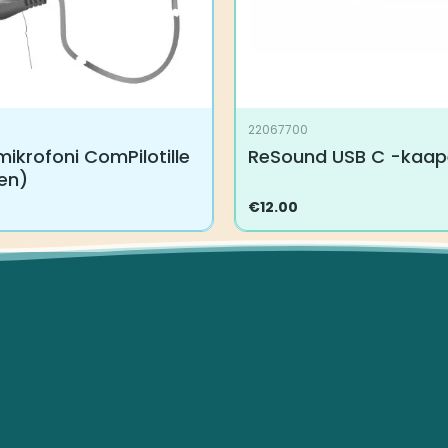
22067700
mikrofoni ComPilotille
ReSound USB C -kaape
nen)
€
12.00