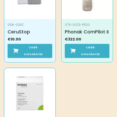
098-0282
076-0023-P520
CeruStop
Phonak ComPilot II
€
10.00
€
322.00
Lisää
Lisää
ostoskoriin
ostoskoriin