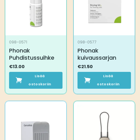
098-0571
098-0577
Phonak
Phonak
Puhdistussuihke
kuivaussarjan
€
13.00
€
21.50
Lisää
Lisää
ostoskoriin
ostoskoriin