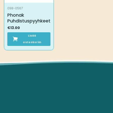
098-0567
Phonak
Puhdistuspyyhkeet
€
13.00
Lisää
ostoskoriin