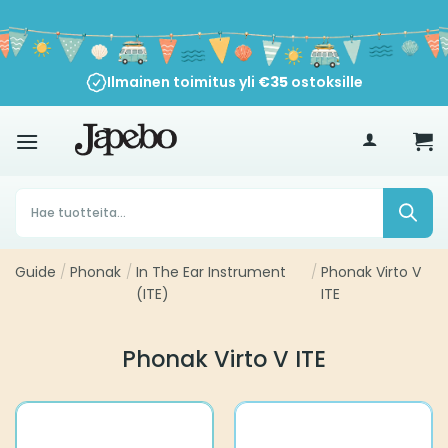
Siirry
sisältöön
Ilmainen toimitus yli
€
35
ostoksille
Products
search
Guide
/
Phonak
/
In The Ear Instrument
/
Phonak Virto V
(ITE)
ITE
Phonak Virto V ITE