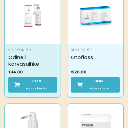
NELL1 ODN-59
NELL1 FLS-59
Odinell
Otofloss
korvasuihke
€
14.00
€
20.00
Lisää
Lisää
ostoskoriin
ostoskoriin