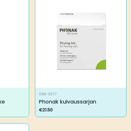
098-0577
ke
Phonak kuivaussarjan
€
21.50