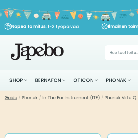
Siirry
sisältöön
Nopea toimitus
: 1-2 työpäivää
Ilmainen toim
Products
search
SHOP
BERNAFON
OTICON
PHONAK
Guide
/
Phonak
/
In The Ear Instrument (ITE)
/
Phonak Virto Q 