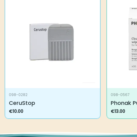
098-0282
098-0567
CeruStop
Phonak P
€
10.00
€
13.00