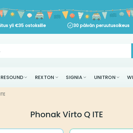
itus yli
€
35
ostoksille
30 päivän peruutusoikeus
RESOUND
REXTON
SIGNIA
UNITRON
W
ITE
Phonak Virto Q ITE