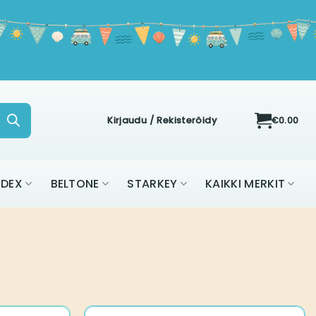
Kirjaudu / Rekisteröidy
€
0.00
IDEX
BELTONE
STARKEY
KAIKKI MERKIT