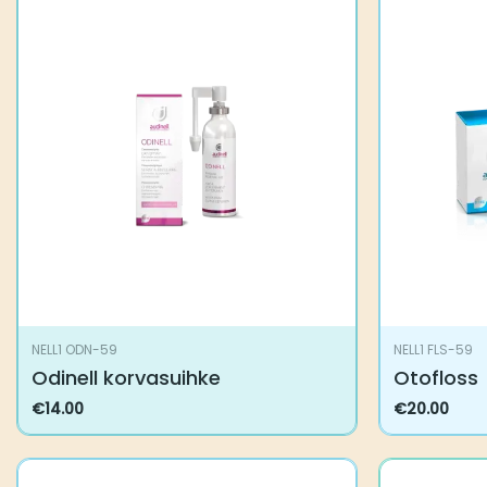
NELL1 ODN-59
NELL1 FLS-59
Odinell korvasuihke
Otofloss
€
14.00
€
20.00