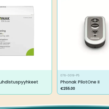
076-0019-P5
uhdistuspyyhkeet
Phonak PilotOne II
€
255.00